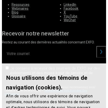
Ressources
LinkedIn
Webinaires
Facebook
Blog
X
Glossaire
YouTube
WeChat
Recevoir notre newsletter
Restez au courant des dernières actualités concernant EXFO.
Je consens à recevoir des courriels de EXFO sur des
évènements et des mises à jour de service et de
Nous utilisons des témoins de
produit.
navigation (cookies).
En livrant vos renseignements personnels, vous reconnaissez avoir
compris l’avis d’EXFO sur la
confidentialité des données des
utilisateurs
.
Afin de vous offrir une expérience de navigation
optimale, nous utilisons des témoins de naviguation
et d’autres technologies de suivi. Vous pouvez