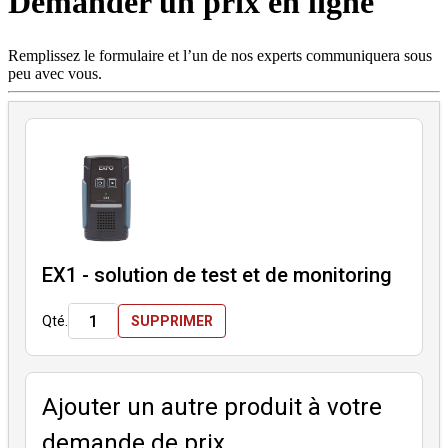
Demander un prix en ligne
Produits
Solutions
Soutien
Remplissez le formulaire et l’un de nos experts communiquera sous
Services
peu avec vous.
Acheter
Ressources
Contactez-
nous
S'enregistrer
Se
connecter
Entreprise
EX1 - solution de test et de monitoring
Emploi
Qté.
SUPPRIMER
Partenaires
Fournisseurs
Ajouter un autre produit à votre
demande de prix