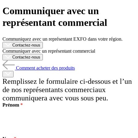
Produits
Communiquer avec un
Solutions
représentant commercial
Soutien
Services
Acheter
Communiquez avec un représentant EXFO dans votre région.
Ressources
Contactez-nous
Contactez-
Communiquer avec un représentant commercial
nous
Contactez-nous
S'enregistrer
Se
connecter
Comment acheter des produits
Remplissez le formulaire ci-dessous et l’un
Entreprise
de nos représentants commerciaux
Emploi
communiquera avec vous sous peu.
Partenaires
Prénom
Fournisseurs