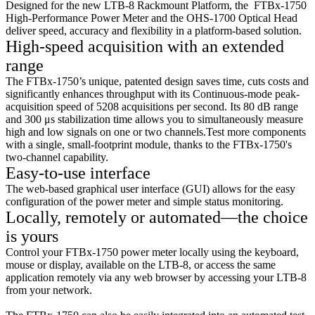
Designed for the new LTB-8 Rackmount Platform, the FTBx-1750
High-Performance Power Meter and the OHS-1700 Optical Head
deliver speed, accuracy and flexibility in a platform-based solution.
High-speed acquisition with an extended
range
The FTBx-1750’s unique, patented design saves time, cuts costs and
significantly enhances throughput with its Continuous-mode peak-
acquisition speed of 5208 acquisitions per second. Its 80 dB range
and 300 μs stabilization time allows you to simultaneously measure
high and low signals on one or two channels.Test more components
with a single, small-footprint module, thanks to the FTBx-1750's
two-channel capability.
Easy-to-use interface
The web-based graphical user interface (GUI) allows for the easy
configuration of the power meter and simple status monitoring.
Locally, remotely or automated—the choice
is yours
Control your FTBx-1750 power meter locally using the keyboard,
mouse or display, available on the LTB-8, or access the same
application remotely via any web browser by accessing your LTB-8
from your network.