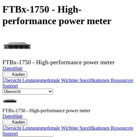
Produkte
FTBx-1750 - High-
Lösungen
performance power meter
Support
Services
Kaufen
Ressourcen
Kontakt
Register
Anmeldung
FTBx-1750 - High-performance power meter
Datenblatt
Unternehmen
Kaufen
Übersicht
Leistungsmerkmale
Wichtige Spezifikationen
Ressourcen
Karriere
Support
Partner
Suppliers
FTBx-1750 - High-performance power meter
Datenblatt
Kaufen
Übersicht
Leistungsmerkmale
Wichtige Spezifikationen
Ressourcen
Support