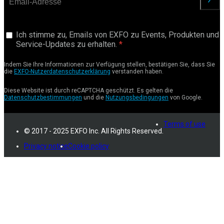
anford
Ich stimme zu, Emails von EXFO zu Events, Produkten und
Service-Updates zu erhalten.
Indem Sie Ihre Informationen zur Verfügung stellen, bestätigen Sie, dass Sie
die
EXFO-Nutzerdatenschutzerklärung
verstanden haben.
Diese Website ist durch reCAPTCHA geschützt. Es gelten die
Datenschutzbestimmungen
und die
Nutzungsbedingungen
von Google.
Terms of use
© 2017 - 2025 EXFO Inc. All Rights Reserved.
Privacy notice
Cookie policy