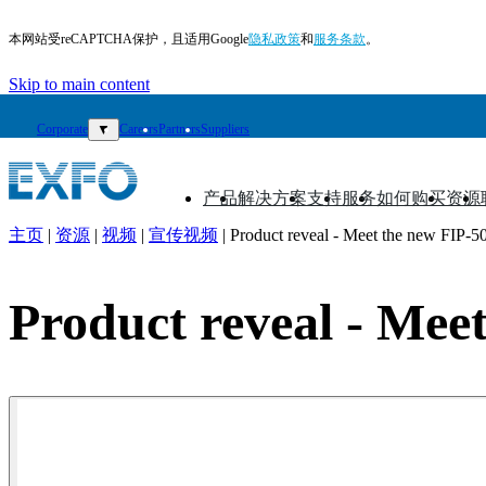
本网站受reCAPTCHA保护，且适用Google
隐私政策
和
服务条款
。
Skip to main content
Corporate
▼
Careers
Partners
Suppliers
产品
解决方案
支持
服务
如何购买
资源
▼
▼
▼
▼
▼
▼
主页
|
资源
|
视频
|
宣传视频
|
Product reveal - Meet the new FIP-50
ZH
产
Product reveal - Meet
品
解
决
方
案
支