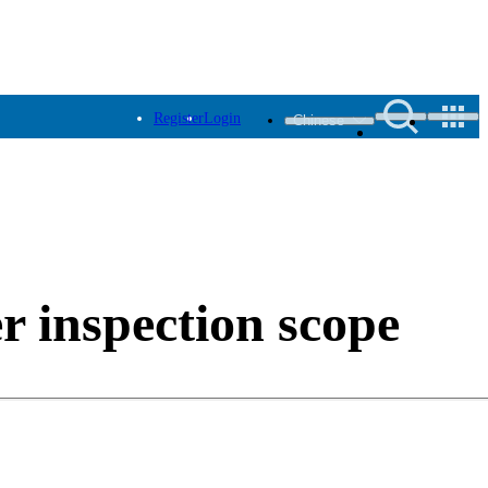
Register
Login
Chinese
r inspection scope