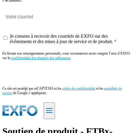
Je consens à recevoir des courriels de EXFO sur des
évènements et des mises à jour de service et de produit.
En livrant vos renseignements personnels, vous reconnaissez avoir compris l’avis d’EXFO
sur la
confidentialité des données des utilisateurs
.
Envoyer
Ce site est protégé par reCAPTCHA et les
règles de confidentialité
et les
modalités de
service
de Google s’appliquent.
FR
Soutien de produit - FTBx-