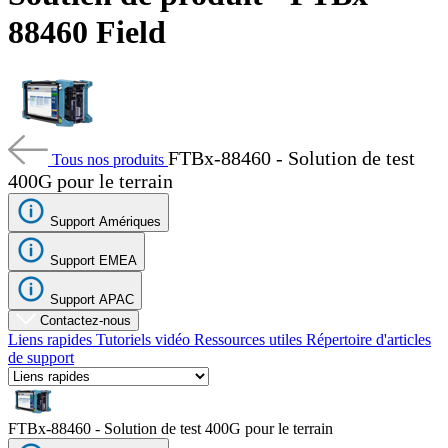
Produits
88460 Field
Solutions
Soutien
Services
Acheter
Ressources
FTBx-88460 - Solution de test
Contactez-
Tous nos produits
400G pour le terrain
nous
S'enregistrer
Se
connecter
Support Amériques
Support EMEA
Entreprise
Support APAC
Emploi
Contactez-nous
Partenaires
Liens rapides
Tutoriels vidéo
Ressources utiles
Répertoire d'articles
de support
Fournisseurs
FTBx-88460 - Solution de test 400G pour le terrain