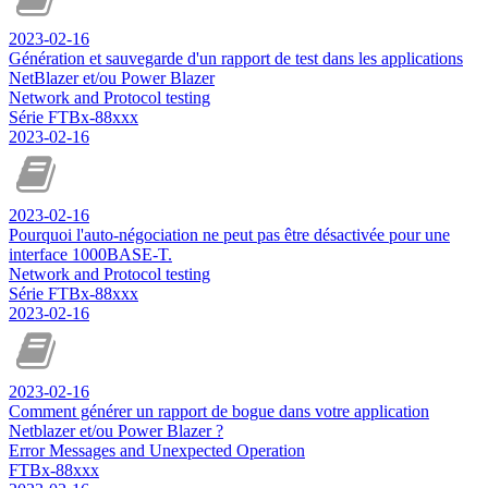
2023-02-16
Génération et sauvegarde d'un rapport de test dans les applications
NetBlazer et/ou Power Blazer
Network and Protocol testing
Série FTBx-88xxx
2023-02-16
2023-02-16
Pourquoi l'auto-négociation ne peut pas être désactivée pour une
interface 1000BASE-T.
Network and Protocol testing
Série FTBx-88xxx
2023-02-16
2023-02-16
Comment générer un rapport de bogue dans votre application
Netblazer et/ou Power Blazer ?
Error Messages and Unexpected Operation
FTBx-88xxx