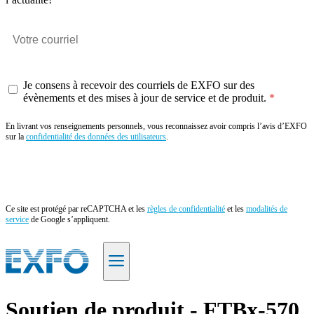
Je consens à recevoir des courriels de EXFO sur des
évènements et des mises à jour de service et de produit.
En livrant vos renseignements personnels, vous reconnaissez avoir compris l’avis d’EXFO
sur la
confidentialité des données des utilisateurs
.
Envoyer
Ce site est protégé par reCAPTCHA et les
règles de confidentialité
et les
modalités de
service
de Google s’appliquent.
FR
Soutien de produit - FTBx-570