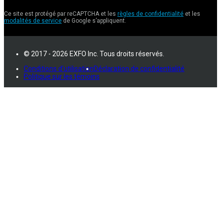
Ce site est protégé par reCAPTCHA et les
règles de confidentialité
et les
modalités de service
de Google s’appliquent.
© 2017 - 2026 EXFO Inc. Tous droits réservés.
Conditions d'utilisation
Déclaration de confidentialité
Politique sur les témoins