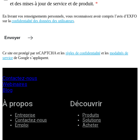
et des mises à jour de service et de produit.
En livrant vos renseignements personnels, vous reconnaissez avoir compris l’avis d’EXFO
sur la
confidentialité des données des utilisateurs
.
Envoyer
Ce site est protégé par reCAPTCHA et les
règles de confidentialité
et les
modalités de
service
de Google s’appliquent.
Contactez-nous
Webinaires
Blog
À propos
Découvrir
Entreprise
Produits
Contactez-nous
Solutions
Emploi
Acheter