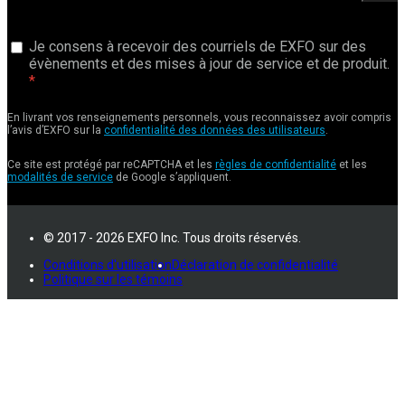
Je consens à recevoir des courriels de EXFO sur des
évènements et des mises à jour de service et de produit.
En livrant vos renseignements personnels, vous reconnaissez avoir compris
l’avis d’EXFO sur la
confidentialité des données des utilisateurs
.
Ce site est protégé par reCAPTCHA et les
règles de confidentialité
et les
modalités de service
de Google s’appliquent.
© 2017 - 2026 EXFO Inc. Tous droits réservés.
Conditions d'utilisation
Déclaration de confidentialité
Politique sur les témoins