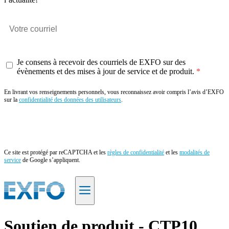
Je consens à recevoir des courriels de EXFO sur des
évènements et des mises à jour de service et de produit.
En livrant vos renseignements personnels, vous reconnaissez avoir compris l’avis d’EXFO
sur la
confidentialité des données des utilisateurs
.
Envoyer
Ce site est protégé par reCAPTCHA et les
règles de confidentialité
et les
modalités de
service
de Google s’appliquent.
FR
Soutien de produit - CTP10