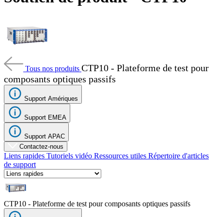
Produits
Solutions
Soutien
Services
Acheter
Ressources
CTP10 - Plateforme de test pour
Tous nos produits
Contactez-
composants optiques passifs
nous
S'enregistrer
Se
Support Amériques
connecter
Support EMEA
Entreprise
Support APAC
Contactez-nous
Emploi
Liens rapides
Tutoriels vidéo
Ressources utiles
Répertoire d'articles
Partenaires
de support
Fournisseurs
CTP10 - Plateforme de test pour composants optiques passifs