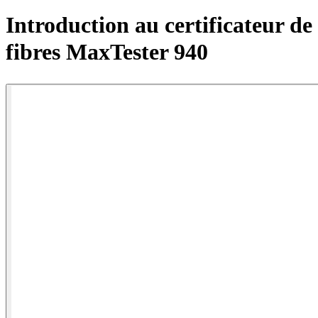
Produits
Introduction au certificateur de
Solutions
fibres MaxTester 940
Soutien
Services
Acheter
Ressources
Contactez-
nous
S'enregistrer
Se
connecter
Entreprise
Emploi
Partenaires
Fournisseurs