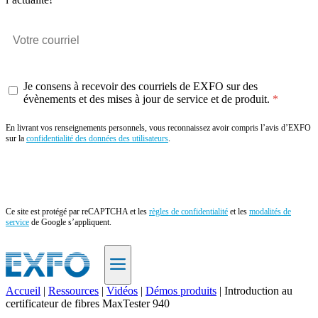
Je consens à recevoir des courriels de EXFO sur des
évènements et des mises à jour de service et de produit.
En livrant vos renseignements personnels, vous reconnaissez avoir compris l’avis d’EXFO
sur la
confidentialité des données des utilisateurs
.
Envoyer
Ce site est protégé par reCAPTCHA et les
règles de confidentialité
et les
modalités de
service
de Google s’appliquent.
Accueil
|
Ressources
|
Vidéos
|
Démos produits
|
Introduction au
certificateur de fibres MaxTester 940
FR