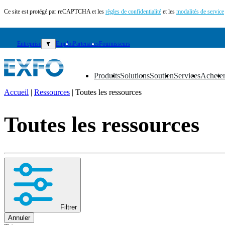
Ce site est protégé par reCAPTCHA et les
règles de confidentialité
et les
modalités de service
Entreprise
▼
Emploi
Partenaires
Fournisseurs
Produits
Solutions
Soutien
Services
Achete
▼
▼
▼
▼
▼
Accueil
|
Ressources
|
Toutes les ressources
FR
Toutes les ressources
Produits
Solutions
Soutien
Services
Acheter
Ressources
Contactez-
nous
Filtrer
S'enregistrer
Se
Annuler
connecter