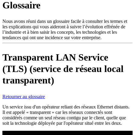
Glossaire
Produits
Solutions
Soutien
Nous avons réuni dans un glossaire facile à consulter les termes et
Services
les explications qui vous aideront à suivre l’évolution effrénée de
l’industrie et à bien saisir les concepts, les technologies et les
Acheter
tendances qui ont une incidence sur votre entreprise.
Ressources
Contactez-
nous
Transparent LAN Service
S'enregistrer
Se
(TLS) (service de réseau local
connecter
transparent)
Entreprise
Emploi
Retourner au glossaire
Partenaires
Un service issu d'un opérateur reliant des réseaux Ethernet distants.
Fournisseurs
Il est appelé « transparent » car les réseaux connectés sont
considérés comme un seul réseau contigu par le client, quelle que
soit la technologie déployée par l'opérateur situé entre les deux.