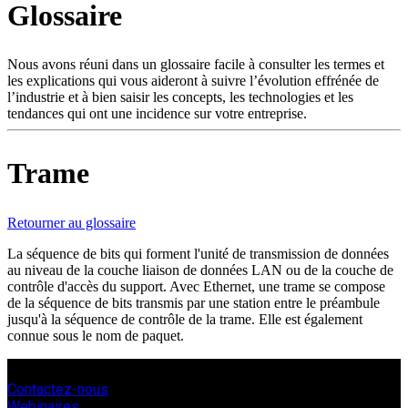
Glossaire
Produits
Solutions
Soutien
Nous avons réuni dans un glossaire facile à consulter les termes et
Services
les explications qui vous aideront à suivre l’évolution effrénée de
l’industrie et à bien saisir les concepts, les technologies et les
Acheter
tendances qui ont une incidence sur votre entreprise.
Ressources
Contactez-
nous
Trame
S'enregistrer
Se
connecter
Retourner au glossaire
Entreprise
La séquence de bits qui forment l'unité de transmission de données
au niveau de la couche liaison de données LAN ou de la couche de
Emploi
contrôle d'accès du support. Avec Ethernet, une trame se compose
de la séquence de bits transmis par une station entre le préambule
Partenaires
jusqu'à la séquence de contrôle de la trame. Elle est également
connue sous le nom de paquet.
Fournisseurs
Contactez-nous
Webinaires