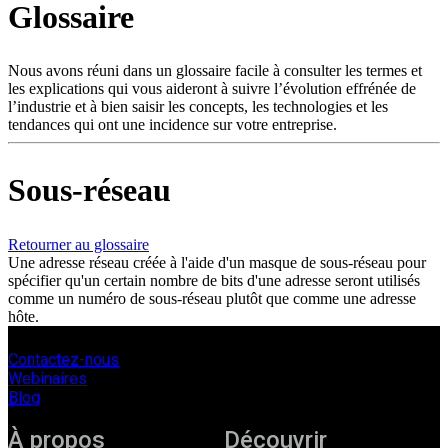
Glossaire
Produits
Solutions
Soutien
Nous avons réuni dans un glossaire facile à consulter les termes et
Services
les explications qui vous aideront à suivre l’évolution effrénée de
l’industrie et à bien saisir les concepts, les technologies et les
Acheter
tendances qui ont une incidence sur votre entreprise.
Ressources
Contactez-
nous
Sous-réseau
S'enregistrer
Se
connecter
Retourner au glossaire
Une adresse réseau créée à l'aide d'un masque de sous-réseau pour
Entreprise
spécifier qu'un certain nombre de bits d'une adresse seront utilisés
comme un numéro de sous-réseau plutôt que comme une adresse
Emploi
hôte.
Partenaires
Contactez-nous
Fournisseurs
Webinaires
Blog
À propos
Découvrir