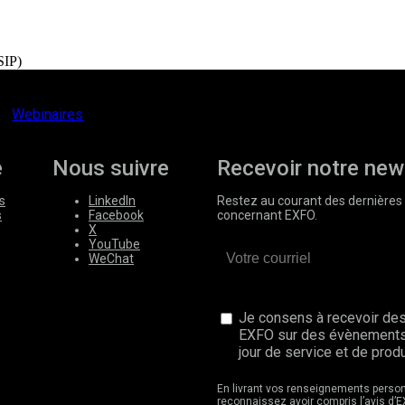
SIP)
Webinaires
e
Nous suivre
Recevoir notre new
s
LinkedIn
Restez au courant des dernières 
s
Facebook
concernant EXFO.
X
YouTube
WeChat
Je consens à recevoir des
EXFO sur des évènements
jour de service et de produ
En livrant vos renseignements perso
reconnaissez avoir compris l’avis d’E