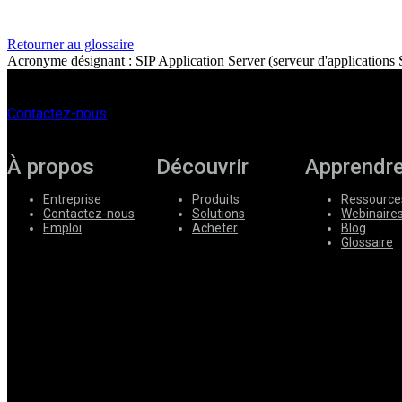
Entreprise
Retourner au glossaire
Acronyme désignant : SIP Application Server (serveur d'applications 
Emploi
Partenaires
Contactez-nous
Fournisseurs
À propos
Découvrir
Apprendr
Entreprise
Produits
Ressource
Contactez-nous
Solutions
Webinaire
Emploi
Acheter
Blog
Glossaire