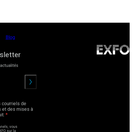
Blog
sletter
actualités
Envoyer
 courriels de
 et des mises à
it.
nnels, vous
XFO sur la