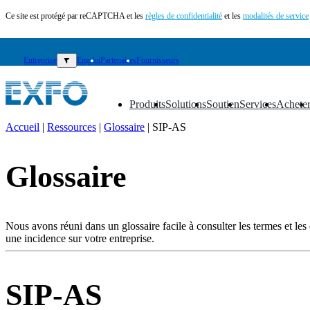
Ce site est protégé par reCAPTCHA et les
règles de confidentialité
et les
modalités de service
Entreprise
▼
Emploi
Partenaires
Fournisseurs
Produits
Solutions
Soutien
Services
Achete
▼
▼
▼
▼
▼
Accueil
|
Ressources
|
Glossaire
|
SIP-AS
FR
Glossaire
Produits
Solutions
Soutien
Services
Nous avons réuni dans un glossaire facile à consulter les termes et les e
Acheter
une incidence sur votre entreprise.
Ressources
Contactez-
nous
SIP-AS
S'enregistrer
Se
connecter