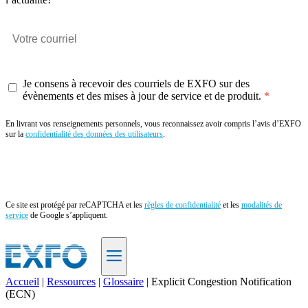
Je consens à recevoir des courriels de EXFO sur des
évènements et des mises à jour de service et de produit.
En livrant vos renseignements personnels, vous reconnaissez avoir compris l’avis d’EXFO
sur la
confidentialité des données des utilisateurs
.
Envoyer
Ce site est protégé par reCAPTCHA et les
règles de confidentialité
et les
modalités de
service
de Google s’appliquent.
Accueil
|
Ressources
|
Glossaire
|
Explicit Congestion Notification
(ECN)
FR