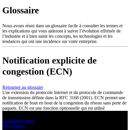
Produits
Glossaire
Solutions
Soutien
Services
Nous avons réuni dans un glossaire facile à consulter les termes et
les explications qui vous aideront à suivre l’évolution effrénée de
Acheter
l’industrie et à bien saisir les concepts, les technologies et les
Ressources
tendances qui ont une incidence sur votre entreprise.
Contactez-
nous
Notification explicite de
S'enregistrer
Se
connecter
congestion (ECN)
Entreprise
Retourner au glossaire
Emploi
Une extension du protocole Internet et du protocole de commande
de transmission définie dans la RFC 3168 (2001). ECN permet une
Partenaires
notification de bout en bout de la congestion du réseau sans perte de
Fournisseurs
paquets. ECN est une fonction optionnelle qui est utilisé
Contactez-nous
Webinaires