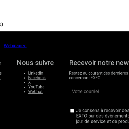
u)
Webinaires
e
Nous suivre
Recevoir notre new
s
LinkedIn
Restez au courant des dernières 
s
Facebook
concernant EXFO.
X
YouTube
WeChat
Je consens à recevoir des
EXFO sur des évènements
jour de service et de produ