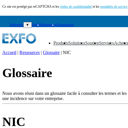
Ce site est protégé par reCAPTCHA et les
règles de confidentialité
et les
modalités de service
Entreprise
▼
Emploi
Partenaires
Fournisseurs
Produits
Solutions
Soutien
Services
Achete
▼
▼
▼
▼
▼
Accueil
|
Ressources
|
Glossaire
|
NIC
FR
Glossaire
Produits
Solutions
Soutien
Services
Nous avons réuni dans un glossaire facile à consulter les termes et les e
Acheter
une incidence sur votre entreprise.
Ressources
Contactez-
nous
NIC
S'enregistrer
Se
connecter