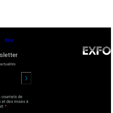
Blog
sletter
actualités
Envoyer
 courriels de
 et des mises à
it.