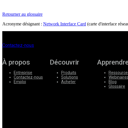
Entreprise
Retourner au glossaire
Emploi
Acronyme désignant :
Network Interface Card
(carte d'interface résea
Partenaires
Fournisseurs
Contactez-nous
À propos
Découvrir
Apprendr
Entreprise
Produits
Ressource
Contactez-nous
Solutions
Webinaire
Emploi
Acheter
Blog
Glossaire