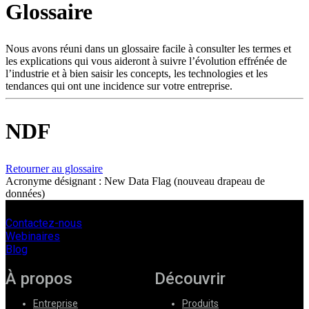
Glossaire
Produits
Solutions
Soutien
Nous avons réuni dans un glossaire facile à consulter les termes et
Services
les explications qui vous aideront à suivre l’évolution effrénée de
l’industrie et à bien saisir les concepts, les technologies et les
Acheter
tendances qui ont une incidence sur votre entreprise.
Ressources
Contactez-
nous
NDF
S'enregistrer
Se
connecter
Retourner au glossaire
Acronyme désignant : New Data Flag (nouveau drapeau de
Entreprise
données)
Emploi
Contactez-nous
Partenaires
Webinaires
Blog
Fournisseurs
À propos
Découvrir
Entreprise
Produits