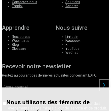
Contactez-nous
Solutions
Emploi
Acheter
Apprendre
Nous suivre
Ressources
LinkedIn
Webinaires
Facebook
Blog
X
Glossaire
YouTube
WeChat
Recevoir notre newsletter
Restez au courant des dernières actualités concernant EXFO.
Nous utilisons des témoins de
Je consens à recevoir des courriels de EXFO sur des
évènements et des mises à jour de service et de produit.