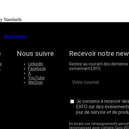
gy Standards
Webinaires
e
Nous suivre
Recevoir notre new
s
LinkedIn
Restez au courant des dernières 
s
Facebook
concernant EXFO.
X
YouTube
WeChat
Je consens à recevoir des
EXFO sur des évènements
jour de service et de produ
En livrant vos renseignements perso
reconnaissez avoir compris l’avis d’E