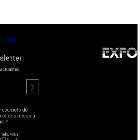
Blog
sletter
actualités
Envoyer
 courriels de
 et des mises à
it.
nnels, vous
XFO sur la