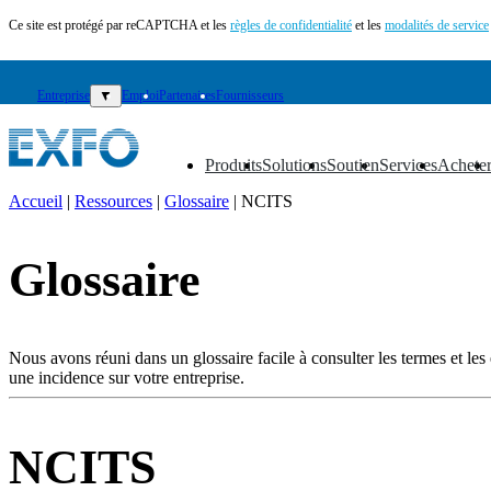
Ce site est protégé par reCAPTCHA et les
règles de confidentialité
et les
modalités de service
Entreprise
▼
Emploi
Partenaires
Fournisseurs
Produits
Solutions
Soutien
Services
Achete
▼
▼
▼
▼
▼
Accueil
|
Ressources
|
Glossaire
|
NCITS
FR
Glossaire
Produits
Solutions
Soutien
Services
Nous avons réuni dans un glossaire facile à consulter les termes et les e
Acheter
une incidence sur votre entreprise.
Ressources
Contactez-
nous
NCITS
S'enregistrer
Se
connecter