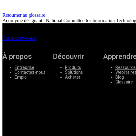
Entreprise
Retourner au glossaire
Acronyme désignant : National Committee for Information Technolo
Emploi
Partenaires
Contactez-nous
Fournisseurs
À propos
Découvrir
Apprendr
Entreprise
Produits
Ressource
Contactez-nous
Solutions
Webinaire
Emploi
Acheter
Blog
Glossaire