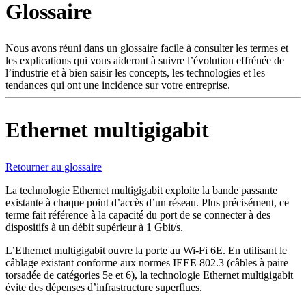
Glossaire
Produits
Solutions
Soutien
Nous avons réuni dans un glossaire facile à consulter les termes et
Services
les explications qui vous aideront à suivre l’évolution effrénée de
l’industrie et à bien saisir les concepts, les technologies et les
Acheter
tendances qui ont une incidence sur votre entreprise.
Ressources
Contactez-
nous
Ethernet multigigabit
S'enregistrer
Se
connecter
Retourner au glossaire
Entreprise
La technologie Ethernet multigigabit exploite la bande passante
existante à chaque point d’accès d’un réseau. Plus précisément, ce
Emploi
terme fait référence à la capacité du port de se connecter à des
dispositifs à un débit supérieur à 1 Gbit/s.
Partenaires
L’Ethernet multigigabit ouvre la porte au Wi-Fi 6E. En utilisant le
Fournisseurs
câblage existant conforme aux normes IEEE 802.3 (câbles à paire
torsadée de catégories 5e et 6), la technologie Ethernet multigigabit
évite des dépenses d’infrastructure superflues.