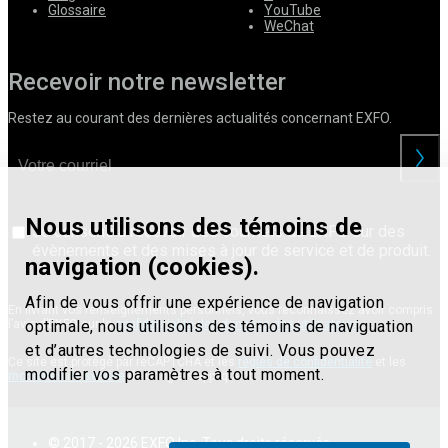
Glossaire
YouTube
WeChat
Recevoir notre newsletter
Restez au courant des dernières actualités concernant EXFO.
Nous utilisons des témoins de
Je consens à recevoir des courriels de EXFO sur des
évènements et des mises à jour de service et de produit.
navigation (cookies).
Afin de vous offrir une expérience de navigation
En livrant vos renseignements personnels, vous reconnaissez avoir compris
optimale, nous utilisons des témoins de naviguation
l’avis d’EXFO sur la
confidentialité des données des utilisateurs
.
et d’autres technologies de suivi. Vous pouvez
Ce site est protégé par reCAPTCHA et les
règles de confidentialité
et les
modifier vos paramètres à tout moment.
modalités de service
de Google s’appliquent.
© 2017 - 2026 EXFO Inc. Tous droits réservés.