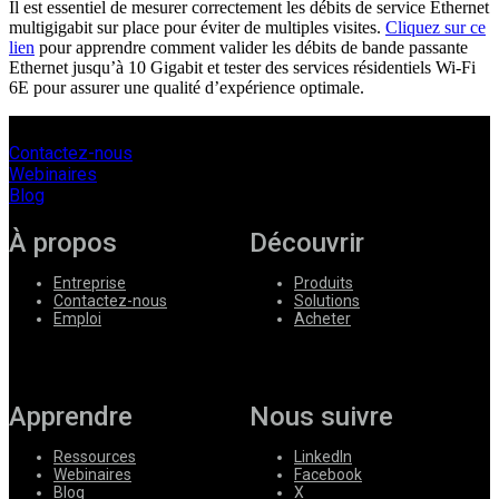
Il est essentiel de mesurer correctement les débits de service Ethernet
multigigabit sur place pour éviter de multiples visites.
Cliquez sur ce
lien
pour apprendre comment valider les débits de bande passante
Ethernet jusqu’à 10 Gigabit et tester des services résidentiels Wi-Fi
6E pour assurer une qualité d’expérience optimale.
Contactez-nous
Webinaires
Blog
À propos
Découvrir
Entreprise
Produits
Contactez-nous
Solutions
Emploi
Acheter
Apprendre
Nous suivre
Ressources
LinkedIn
Webinaires
Facebook
Blog
X