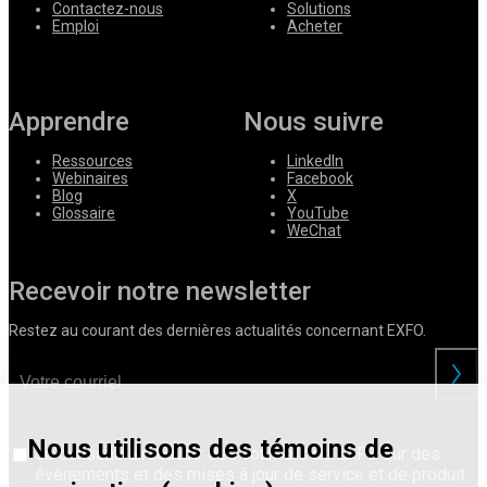
Contactez-nous
Solutions
Emploi
Acheter
Apprendre
Nous suivre
Ressources
LinkedIn
Webinaires
Facebook
Blog
X
Glossaire
YouTube
WeChat
Recevoir notre newsletter
Restez au courant des dernières actualités concernant EXFO.
Nous utilisons des témoins de
Je consens à recevoir des courriels de EXFO sur des
évènements et des mises à jour de service et de produit.