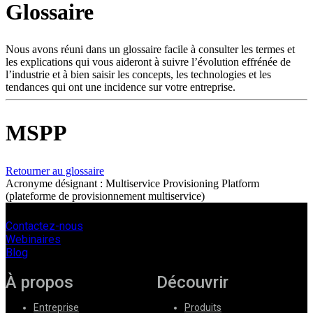
Glossaire
Produits
Solutions
Soutien
Nous avons réuni dans un glossaire facile à consulter les termes et
Services
les explications qui vous aideront à suivre l’évolution effrénée de
l’industrie et à bien saisir les concepts, les technologies et les
Acheter
tendances qui ont une incidence sur votre entreprise.
Ressources
Contactez-
nous
MSPP
S'enregistrer
Se
connecter
Retourner au glossaire
Acronyme désignant : Multiservice Provisioning Platform
Entreprise
(plateforme de provisionnement multiservice)
Emploi
Contactez-nous
Partenaires
Webinaires
Blog
Fournisseurs
À propos
Découvrir
Entreprise
Produits