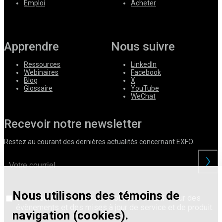
Emploi
Acheter
Apprendre
Nous suivre
Ressources
LinkedIn
Webinaires
Facebook
Blog
X
Glossaire
YouTube
WeChat
Recevoir notre newsletter
Restez au courant des dernières actualités concernant EXFO.
Nous utilisons des témoins de
Je consens à recevoir des courriels de EXFO sur des
évènements et des mises à jour de service et de produit.
navigation (cookies).