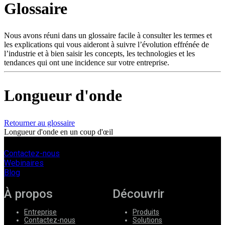
Glossaire
Produits
Solutions
Soutien
Nous avons réuni dans un glossaire facile à consulter les termes et
Services
les explications qui vous aideront à suivre l’évolution effrénée de
l’industrie et à bien saisir les concepts, les technologies et les
Acheter
tendances qui ont une incidence sur votre entreprise.
Ressources
Contactez-
nous
Longueur d'onde
S'enregistrer
Se
connecter
Retourner au glossaire
Longueur d'onde en un coup d'œil
Entreprise
Emploi
Contactez-nous
Webinaires
Partenaires
Blog
Fournisseurs
À propos
Découvrir
Entreprise
Produits
Contactez-nous
Solutions