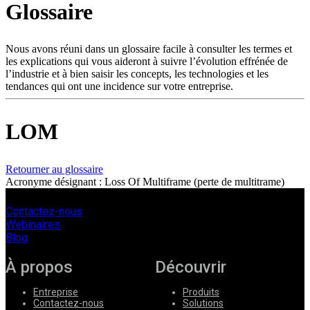
Glossaire
Produits
Solutions
Soutien
Nous avons réuni dans un glossaire facile à consulter les termes et
Services
les explications qui vous aideront à suivre l’évolution effrénée de
l’industrie et à bien saisir les concepts, les technologies et les
Acheter
tendances qui ont une incidence sur votre entreprise.
Ressources
Contactez-
nous
LOM
S'enregistrer
Se
connecter
Retourner au glossaire
Acronyme désignant : Loss Of Multiframe (perte de multitrame)
Entreprise
Emploi
Contactez-nous
Webinaires
Partenaires
Blog
Fournisseurs
À propos
Découvrir
Entreprise
Produits
Contactez-nous
Solutions