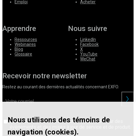
Emploi
Acheter
Apprendre
Nous suivre
Ressources
LinkedIn
Webinaires
Facebook
Blog
X
Glossaire
YouTube
WeChat
Recevoir notre newsletter
Restez au courant des dernières actualités concernant EXFO.
Nous utilisons des témoins de
Je consens à recevoir des courriels de EXFO sur des
évènements et des mises à jour de service et de produit.
navigation (cookies).