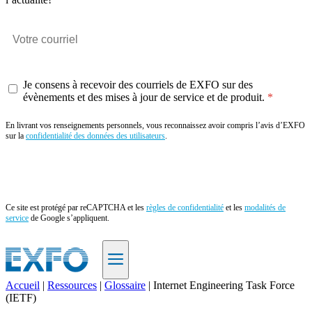
Je consens à recevoir des courriels de EXFO sur des
évènements et des mises à jour de service et de produit.
En livrant vos renseignements personnels, vous reconnaissez avoir compris l’avis d’EXFO
sur la
confidentialité des données des utilisateurs
.
Envoyer
Ce site est protégé par reCAPTCHA et les
règles de confidentialité
et les
modalités de
service
de Google s’appliquent.
Accueil
|
Ressources
|
Glossaire
|
Internet Engineering Task Force
(IETF)
FR