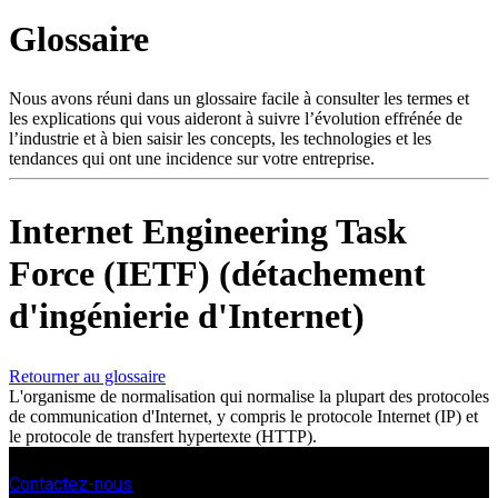
Produits
Glossaire
Solutions
Soutien
Services
Nous avons réuni dans un glossaire facile à consulter les termes et
les explications qui vous aideront à suivre l’évolution effrénée de
Acheter
l’industrie et à bien saisir les concepts, les technologies et les
Ressources
tendances qui ont une incidence sur votre entreprise.
Contactez-
nous
Internet Engineering Task
S'enregistrer
Se
connecter
Force (IETF) (détachement
Entreprise
d'ingénierie d'Internet)
Emploi
Partenaires
Retourner au glossaire
L'organisme de normalisation qui normalise la plupart des protocoles
Fournisseurs
de communication d'Internet, y compris le protocole Internet (IP) et
le protocole de transfert hypertexte (HTTP).
Contactez-nous