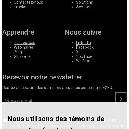
Contactez-nous
Solutions
Emploi
Acheter
Apprendre
Nous suivre
Ressources
LinkedIn
Webinaires
Facebook
Blog
X
Glossaire
YouTube
WeChat
Recevoir notre newsletter
Restez au courant des dernières actualités concernant EXFO.
Nous utilisons des témoins de
Je consens à recevoir des courriels de EXFO sur des
évènements et des mises à jour de service et de produit.