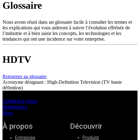
Glossaire
Produits
Solutions
Soutien
Nous avons réuni dans un glossaire facile à consulter les termes et
Services
les explications qui vous aideront à suivre l’évolution effrénée de
l’industrie et à bien saisir les concepts, les technologies et les
Acheter
tendances qui ont une incidence sur votre entreprise.
Ressources
Contactez-
nous
HDTV
S'enregistrer
Se
connecter
Retourner au glossaire
Acronyme désignant : High-Definition Television (TV haute
Entreprise
définition)
Emploi
Contactez-nous
Partenaires
Webinaires
Blog
Fournisseurs
À propos
Découvrir
Entreprise
Produits