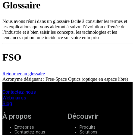
Glossaire
Produits
Solutions
Soutien
Nous avons réuni dans un glossaire facile à consulter les termes et
Services
les explications qui vous aideront à suivre l’évolution effrénée de
l’industrie et à bien saisir les concepts, les technologies et les
Acheter
tendances qui ont une incidence sur votre entreprise.
Ressources
Contactez-
nous
FSO
S'enregistrer
Se
connecter
Retourner au glossaire
Acronyme désignant : Free-Space Optics (optique en espace libre)
Entreprise
Emploi
Contactez-nous
Webinaires
Partenaires
Blog
Fournisseurs
À propos
Découvrir
Entreprise
Produits
Contactez-nous
Solutions