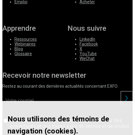
Emploi
Acheter
Apprendre
Nous suivre
Ressources
LinkedIn
Webinaires
Facebook
Blog
X
Glossaire
YouTube
WeChat
Recevoir notre newsletter
Restez au courant des dernières actualités concernant EXFO.
Nous utilisons des témoins de
Je consens à recevoir des courriels de EXFO sur des
évènements et des mises à jour de service et de produit.
navigation (cookies).