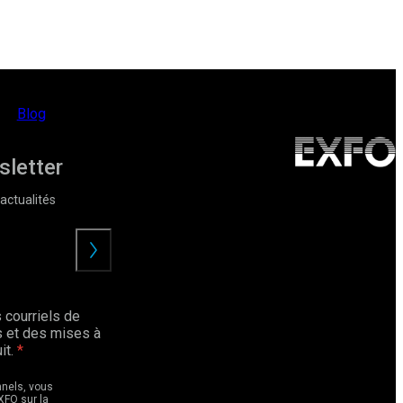
Blog
sletter
actualités
Envoyer
 courriels de
 et des mises à
it.
nnels, vous
XFO sur la