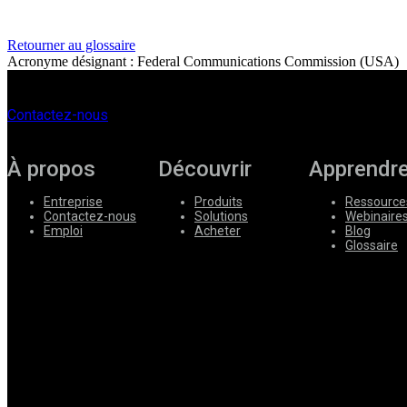
Entreprise
Retourner au glossaire
Acronyme désignant : Federal Communications Commission (USA)
Emploi
Partenaires
Contactez-nous
Fournisseurs
À propos
Découvrir
Apprendr
Entreprise
Produits
Ressource
Contactez-nous
Solutions
Webinaire
Emploi
Acheter
Blog
Glossaire