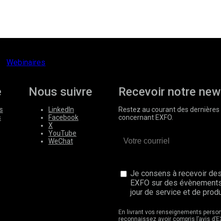
Webinaires
e
Nous suivre
Recevoir notre new
s
LinkedIn
Restez au courant des dernières 
s
Facebook
concernant EXFO.
X
YouTube
WeChat
Je consens à recevoir des
EXFO sur des évènements
jour de service et de produ
En livrant vos renseignements perso
reconnaissez avoir compris l’avis d’E