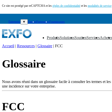
Ce site est protégé par reCAPTCHA et les
règles de confidentialité
et les
modalités de service
Entreprise
▼
Emploi
Partenaires
Fournisseurs
Produits
Solutions
Soutien
Services
Achete
▼
▼
▼
▼
▼
Accueil
|
Ressources
|
Glossaire
|
FCC
FR
Glossaire
Produits
Solutions
Soutien
Services
Nous avons réuni dans un glossaire facile à consulter les termes et les e
Acheter
une incidence sur votre entreprise.
Ressources
Contactez-
nous
FCC
S'enregistrer
Se
connecter