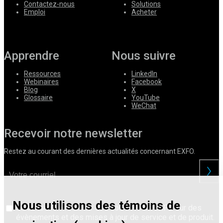
Contactez-nous
Solutions
Emploi
Acheter
Apprendre
Nous suivre
Ressources
LinkedIn
Webinaires
Facebook
Blog
X
Glossaire
YouTube
WeChat
Recevoir notre newsletter
Restez au courant des dernières actualités concernant EXFO.
Nous utilisons des témoins de
Je consens à recevoir des courriels de EXFO sur des
évènements et des mises à jour de service et de produit.