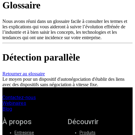
Glossaire
Produits
Solutions
Soutien
Nous avons réuni dans un glossaire facile à consulter les termes et
Services
les explications qui vous aideront à suivre l’évolution effrénée de
l’industrie et à bien saisir les concepts, les technologies et les
Acheter
tendances qui ont une incidence sur votre entreprise.
Ressources
Contactez-
nous
Détection parallèle
S'enregistrer
Se
connecter
Retourner au glossaire
Le moyen pour un dispositif d'autonégociation d'établir des liens
Entreprise
avec des dispositifs sans négociation à vitesse fixe.
Emploi
Contactez-nous
Partenaires
Webinaires
Blog
Fournisseurs
À propos
Découvrir
Entreprise
Produits