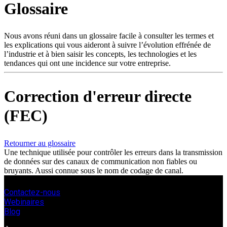
Glossaire
Produits
Solutions
Soutien
Nous avons réuni dans un glossaire facile à consulter les termes et
Services
les explications qui vous aideront à suivre l’évolution effrénée de
l’industrie et à bien saisir les concepts, les technologies et les
Acheter
tendances qui ont une incidence sur votre entreprise.
Ressources
Contactez-
nous
Correction d'erreur directe
S'enregistrer
Se
(FEC)
connecter
Entreprise
Retourner au glossaire
Une technique utilisée pour contrôler les erreurs dans la transmission
Emploi
de données sur des canaux de communication non fiables ou
bruyants. Aussi connue sous le nom de codage de canal.
Partenaires
Fournisseurs
Contactez-nous
Webinaires
Blog