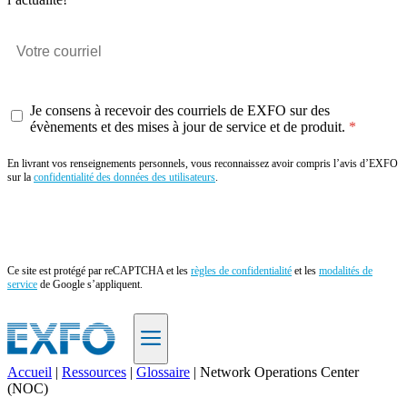
Je consens à recevoir des courriels de EXFO sur des
évènements et des mises à jour de service et de produit.
En livrant vos renseignements personnels, vous reconnaissez avoir compris l’avis d’EXFO
sur la
confidentialité des données des utilisateurs
.
Envoyer
Ce site est protégé par reCAPTCHA et les
règles de confidentialité
et les
modalités de
service
de Google s’appliquent.
Accueil
|
Ressources
|
Glossaire
|
Network Operations Center
(NOC)
FR