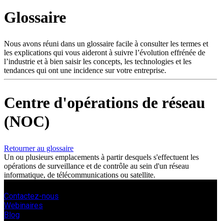
Produits
Glossaire
Solutions
Soutien
Services
Nous avons réuni dans un glossaire facile à consulter les termes et
les explications qui vous aideront à suivre l’évolution effrénée de
Acheter
l’industrie et à bien saisir les concepts, les technologies et les
Ressources
tendances qui ont une incidence sur votre entreprise.
Contactez-
nous
Centre d'opérations de réseau
S'enregistrer
Se
connecter
(NOC)
Entreprise
Retourner au glossaire
Emploi
Un ou plusieurs emplacements à partir desquels s'effectuent les
opérations de surveillance et de contrôle au sein d'un réseau
Partenaires
informatique, de télécommunications ou satellite.
Fournisseurs
Contactez-nous
Webinaires
Blog