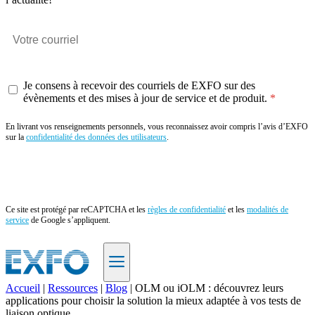
Je consens à recevoir des courriels de EXFO sur des
évènements et des mises à jour de service et de produit.
En livrant vos renseignements personnels, vous reconnaissez avoir compris l’avis d’EXFO
sur la
confidentialité des données des utilisateurs
.
Envoyer
Ce site est protégé par reCAPTCHA et les
règles de confidentialité
et les
modalités de
service
de Google s’appliquent.
Accueil
|
Ressources
|
Blog
|
OLM ou iOLM : découvrez leurs
applications pour choisir la solution la mieux adaptée à vos tests de
FR
liaison optique