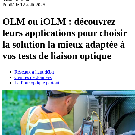
Publié le
12 août 2025
Produits
Solutions
OLM ou iOLM : découvrez
Soutien
Services
leurs applications pour choisir
Acheter
Ressources
la solution la mieux adaptée à
Contactez-
vos tests de liaison optique
nous
S'enregistrer
Se
connecter
Réseaux à haut débit
Centres de données
Entreprise
La fibre optique partout
Emploi
Partenaires
Fournisseurs