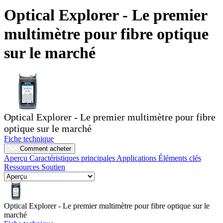
Produits
Optical Explorer - Le premier
Solutions
multimètre pour fibre optique
Soutien
Services
sur le marché
Acheter
Ressources
Contactez-
nous
S'enregistrer
Se
connecter
Optical Explorer - Le premier multimètre pour fibre
optique sur le marché
Entreprise
Fiche technique
Comment acheter
Emploi
Aperçu
Caractéristiques principales
Applications
Éléments clés
Ressources
Soutien
Partenaires
Fournisseurs
Optical Explorer - Le premier multimètre pour fibre optique sur le
marché