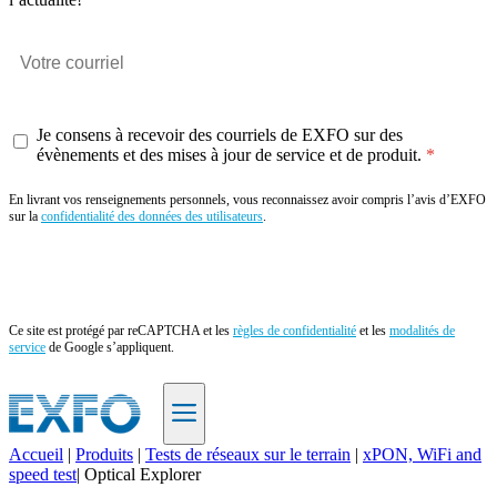
Je consens à recevoir des courriels de EXFO sur des
évènements et des mises à jour de service et de produit.
En livrant vos renseignements personnels, vous reconnaissez avoir compris l’avis d’EXFO
sur la
confidentialité des données des utilisateurs
.
Envoyer
Ce site est protégé par reCAPTCHA et les
règles de confidentialité
et les
modalités de
service
de Google s’appliquent.
Accueil
|
Produits
|
Tests de réseaux sur le terrain
|
xPON, WiFi and
speed test​
|
Optical Explorer
FR