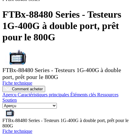
Produits
FTBx-88480 Series - Testeurs
Solutions
Soutien
1G-400G à double port, prêt
Services
Acheter
pour le 800G
Ressources
Contactez-
nous
S'enregistrer
Se
connecter
FTBx-88480 Series - Testeurs 1G-400G à double
port, prêt pour le 800G
Entreprise
Fiche technique
Comment acheter
Emploi
Aperçu
Caractéristiques principales
Éléments clés
Ressources
Soutien
Partenaires
Fournisseurs
FTBx-88480 Series - Testeurs 1G-400G à double port, prêt pour le
800G
Fiche technique