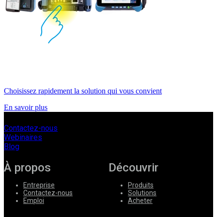
Choisissez rapidement la solution qui vous convient
En savoir plus
Contactez-nous
Webinaires
Blog
À propos
Découvrir
Entreprise
Produits
Contactez-nous
Solutions
Emploi
Acheter