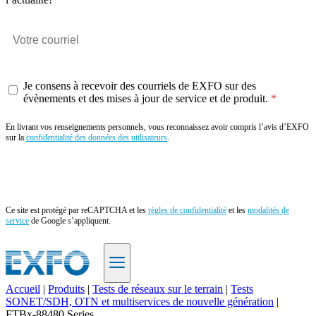
Je consens à recevoir des courriels de EXFO sur des
évènements et des mises à jour de service et de produit.
En livrant vos renseignements personnels, vous reconnaissez avoir compris l’avis d’EXFO
sur la
confidentialité des données des utilisateurs
.
Envoyer
Ce site est protégé par reCAPTCHA et les
règles de confidentialité
et les
modalités de
service
de Google s’appliquent.
Accueil
|
Produits
|
Tests de réseaux sur le terrain
|
Tests
SONET/SDH, OTN et multiservices de nouvelle génération
|
FR
FTBx-88480 Series