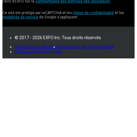
l’avis d’EXFO sur la
confidentialité des données des utilisateurs
.
Ce site est protégé par reCAPTCHA et les
règles de confidentialité
et les
modalités de service
de Google s’appliquent.
© 2017 - 2026 EXFO Inc. Tous droits réservés.
Conditions d'utilisation
Déclaration de confidentialité
Politique sur les témoins