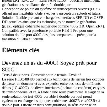
EtherBERT, RFC 2544, EtherSAM Y.1564, bouclage intelligent,
génération et surveillance de trafic double port.
Conception de pointe du système de transcepteurs ouverts (OTS)
offrant une flexibilité totale avec les transcepteurs actuels et futurs.
Solution flexible prenant en charge les interfaces SFP-DD et QSFP-
DD actuelles ainsi que les technologies de nouvelle génération
(p. ex., optique cohérente numérique comme 400G ZR, Open ZR+).
Compatible avec la plateforme portable FTB-1 Pro pour une
solution double port 400G des plus compactes — prête pour la
transition du labo au terrain.
Éléments clés
Devenez un as du 400G! Soyez prêt pour
800G !
Tests à deux ports. Construit pour le terrain. Évolutif.
La série FTBx-88480 permet aux techniciens de terrain très occupés
de passer en douceur et avec expertise entre des tests de différents
débits (1G-400G), de divers interfaces (incluant le cohérent) et types
de transpondeurs, et ce, à l'aide d'une seule plateforme. Il s'agit de la
seule solution de test 400G portable à double port qui prend
également en charge les optiques cohérentes 400ZR et 400ZR+ à
double port. Offerte en trois configurations, la série est prise en