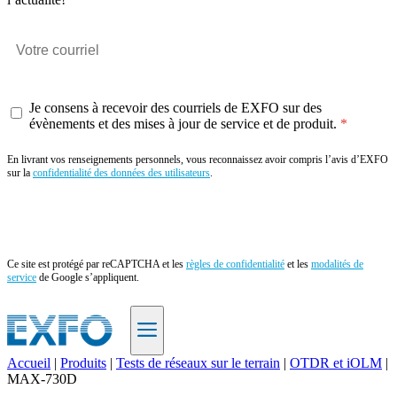
Je consens à recevoir des courriels de EXFO sur des
évènements et des mises à jour de service et de produit.
En livrant vos renseignements personnels, vous reconnaissez avoir compris l’avis d’EXFO
sur la
confidentialité des données des utilisateurs
.
Envoyer
Ce site est protégé par reCAPTCHA et les
règles de confidentialité
et les
modalités de
service
de Google s’appliquent.
Accueil
|
Produits
|
Tests de réseaux sur le terrain
|
OTDR et iOLM
|
MAX-730D
FR