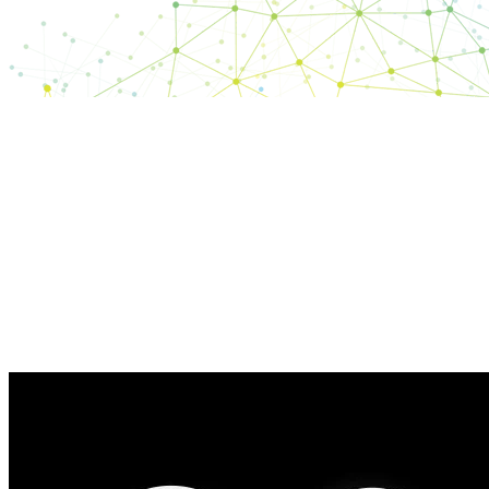
Partager
les
résultats
des tests.
Renforcer
la
conformité
.
Exploitez
les
données
.
Solution cloud pour partager les résultats de tests et
assurer la conformité.
Associée aux équipements de test de pointe d'EXFO,
cette solution fiable hébergée dans le nuage dirige tout
un écosystème, tout en s'intégrant facilement aux
processus existants.
Principaux avantages :