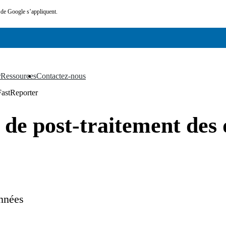
de Google s’appliquent.
r
Ressources
Contactez-nous
▼
▼
FastReporter
 de post-traitement des
onnées