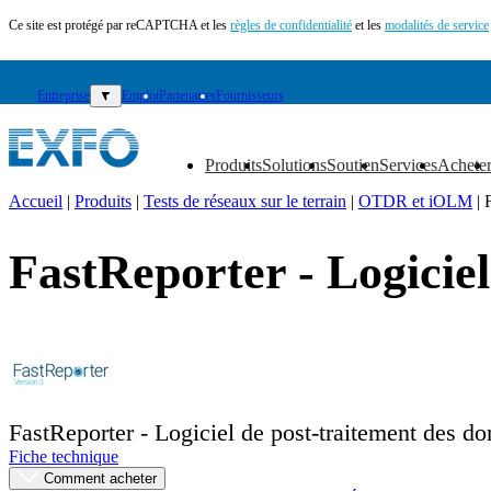
Ce site est protégé par reCAPTCHA et les
règles de confidentialité
et les
modalités de service
Entreprise
▼
Emploi
Partenaires
Fournisseurs
Produits
Solutions
Soutien
Services
Achete
▼
▼
▼
▼
▼
Accueil
|
Produits
|
Tests de réseaux sur le terrain
|
OTDR et iOLM
|
FR
FastReporter - Logiciel
Produits
Solutions
Soutien
Services
Acheter
Ressources
Contactez-
FastReporter - Logiciel de post-traitement des d
nous
Fiche technique
S'enregistrer
Se
Comment acheter
connecter