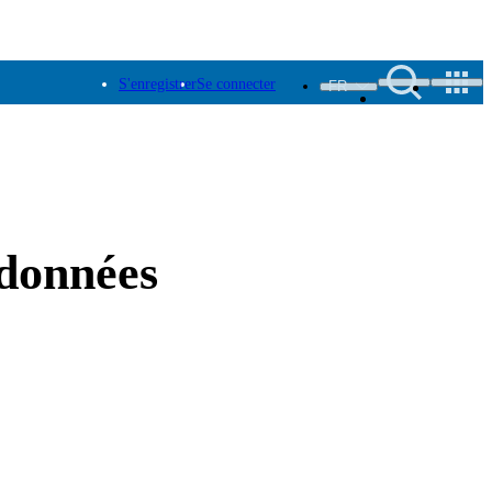
S'enregistrer
Se connecter
FR
 données