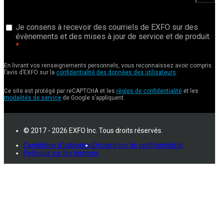
Je consens à recevoir des courriels de EXFO sur des
évènements et des mises à jour de service et de produit.
En livrant vos renseignements personnels, vous reconnaissez avoir compris
l’avis d’EXFO sur la
confidentialité des données des utilisateurs
.
Ce site est protégé par reCAPTCHA et les
règles de confidentialité
et les
modalités de service
de Google s’appliquent.
© 2017 - 2026 EXFO Inc. Tous droits réservés.
Conditions d'utilisation
Déclaration de confidentialité
Politique sur les témoins