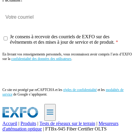
Je consens à recevoir des courriels de EXFO sur des
évènements et des mises à jour de service et de produit.
En livrant vos renseignements personnels, vous reconnaissez avoir compris l’avis d’EXFO
sur la
confidentialité des données des utilisateurs
.
Envoyer
Ce site est protégé par reCAPTCHA et les
règles de confidentialité
et les
modalités de
service
de Google s’appliquent.
Accueil
|
Produits
|
Tests de réseaux sur le terrain
|
Mesureurs
d'atténuation optique
|
FTBx-945 Fiber Certifier OLTS
FR