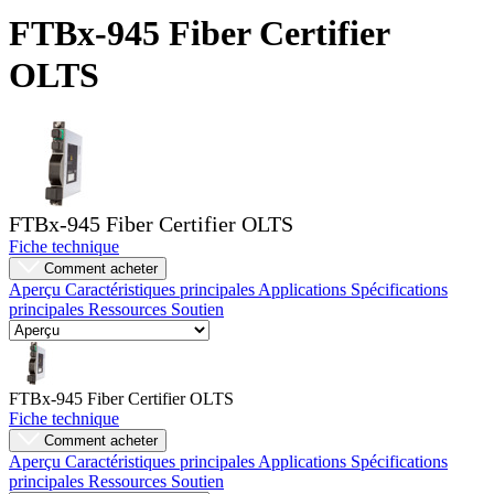
Produits
FTBx-945 Fiber Certifier
Solutions
OLTS
Soutien
Services
Acheter
Ressources
Contactez-
nous
FTBx-945 Fiber Certifier OLTS
S'enregistrer
Se
connecter
Fiche technique
Comment acheter
Aperçu
Caractéristiques principales
Applications
Spécifications
Entreprise
principales
Ressources
Soutien
Emploi
Partenaires
FTBx-945 Fiber Certifier OLTS
Fournisseurs
Fiche technique
Comment acheter
Aperçu
Caractéristiques principales
Applications
Spécifications
principales
Ressources
Soutien