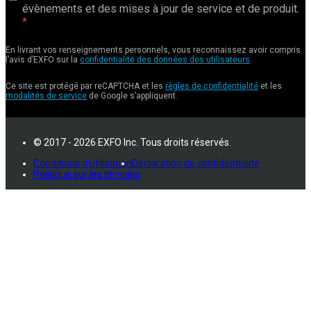
évènements et des mises à jour de service et de produit.
En livrant vos renseignements personnels, vous reconnaissez avoir compris
l’avis d’EXFO sur la
confidentialité des données des utilisateurs
.
Ce site est protégé par reCAPTCHA et les
règles de confidentialité
et les
modalités de service
de Google s’appliquent.
© 2017 - 2026 EXFO Inc. Tous droits réservés.
Conditions d'utilisation
Déclaration de confidentialité
Politique sur les témoins