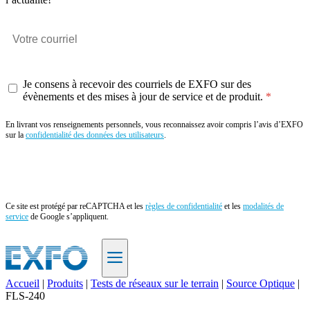
Je consens à recevoir des courriels de EXFO sur des
évènements et des mises à jour de service et de produit.
En livrant vos renseignements personnels, vous reconnaissez avoir compris l’avis d’EXFO
sur la
confidentialité des données des utilisateurs
.
Envoyer
Ce site est protégé par reCAPTCHA et les
règles de confidentialité
et les
modalités de
service
de Google s’appliquent.
Accueil
|
Produits
|
Tests de réseaux sur le terrain
|
Source Optique
|
FLS-240
FR