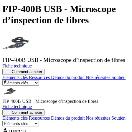
Produits
FIP-400B USB - Microscope
Solutions
d’inspection de fibres
Soutien
Services
Acheter
Ressources
Contactez-
nous
FIP-400B USB - Microscope d’inspection de fibres
S'enregistrer
Se
connecter
Fiche technique
Comment acheter
Éléments clés
Ressources
Démos du produit
Nos réussites
Soutien
Entreprise
Emploi
Partenaires
FIP-400B USB - Microscope d’inspection de fibres
Fiche technique
Fournisseurs
Comment acheter
Éléments clés
Ressources
Démos du produit
Nos réussites
Soutien
Aperçu