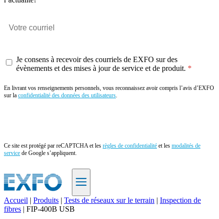
Je consens à recevoir des courriels de EXFO sur des
évènements et des mises à jour de service et de produit.
En livrant vos renseignements personnels, vous reconnaissez avoir compris l’avis d’EXFO
sur la
confidentialité des données des utilisateurs
.
Envoyer
Ce site est protégé par reCAPTCHA et les
règles de confidentialité
et les
modalités de
service
de Google s’appliquent.
Accueil
|
Produits
|
Tests de réseaux sur le terrain
|
Inspection de
fibres
|
FIP-400B USB
FR