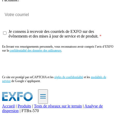
Je consens à recevoir des courriels de EXFO sur des
évènements et des mises à jour de service et de produit.
En livrant vos renseignements personnels, vous reconnaissez avoir compris l’avis d’EXFO
sur la
confidentialité des données des utilisateurs
.
Envoyer
Ce site est protégé par reCAPTCHA et les
règles de confidentialité
et les
modalités de
service
de Google s’appliquent.
Accueil
|
Produits
|
Tests de réseaux sur le terrain
|
Analyse de
dispersion
|
FTBx-570
FR