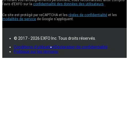
En livrant vos renseignements personnels, vous reconnaissez avoir compris
l’avis d’EXFO sur la
confidentialité des données des utilisateurs
.
Ce site est protégé par reCAPTCHA et les
règles de confidentialité
et les
modalités de service
de Google s’appliquent.
© 2017 - 2026 EXFO Inc. Tous droits réservés.
Conditions d'utilisation
Déclaration de confidentialité
Politique sur les témoins