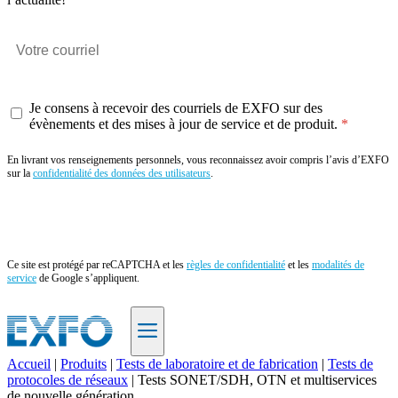
Je consens à recevoir des courriels de EXFO sur des
évènements et des mises à jour de service et de produit.
En livrant vos renseignements personnels, vous reconnaissez avoir compris l’avis d’EXFO
sur la
confidentialité des données des utilisateurs
.
Envoyer
Ce site est protégé par reCAPTCHA et les
règles de confidentialité
et les
modalités de
service
de Google s’appliquent.
Accueil
|
Produits
|
Tests de laboratoire et de fabrication
|
Tests de
protocoles de réseaux
|
Tests SONET/SDH, OTN et multiservices
FR
de nouvelle génération