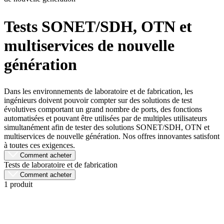
Produits
Solutions
Tests SONET/SDH, OTN et
Soutien
multiservices de nouvelle
Services
Acheter
génération
Ressources
Contactez-
nous
Dans les environnements de laboratoire et de fabrication, les
ingénieurs doivent pouvoir compter sur des solutions de test
S'enregistrer
Se
évolutives comportant un grand nombre de ports, des fonctions
connecter
automatisées et pouvant être utilisées par de multiples utilisateurs
simultanément afin de tester des solutions SONET/SDH, OTN et
Entreprise
multiservices de nouvelle génération. Nos offres innovantes satisfont
à toutes ces exigences.
Emploi
Comment acheter
Tests de laboratoire et de fabrication
Partenaires
Comment acheter
1 produit
Fournisseurs