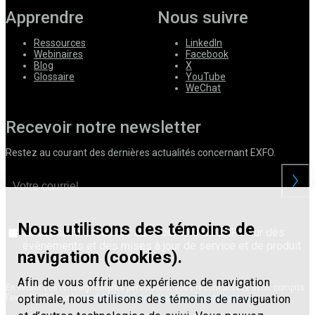
Apprendre
Nous suivre
Ressources
LinkedIn
Webinaires
Facebook
Blog
X
Glossaire
YouTube
WeChat
Recevoir notre newsletter
Restez au courant des dernières actualités concernant EXFO.
Nous utilisons des témoins de
Je consens à recevoir des courriels de EXFO sur des
évènements et des mises à jour de service et de produit.
navigation (cookies).
Afin de vous offrir une expérience de navigation
En livrant vos renseignements personnels, vous reconnaissez avoir compris
optimale, nous utilisons des témoins de naviguation
l’avis d’EXFO sur la
confidentialité des données des utilisateurs
.