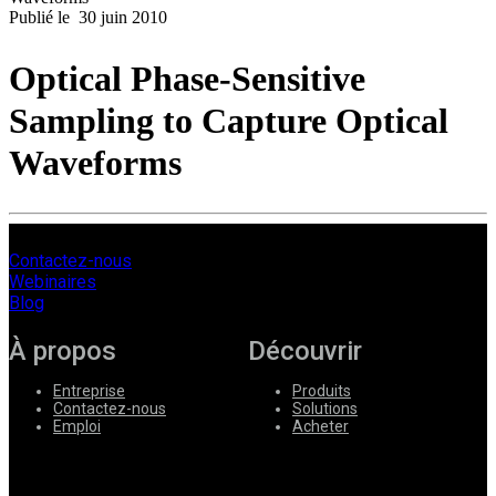
Publié le
30 juin 2010
Produits
Solutions
Optical Phase-Sensitive
Soutien
Services
Sampling to Capture Optical
Acheter
Ressources
Waveforms
Contactez-
nous
S'enregistrer
Se
connecter
Contactez-nous
Webinaires
Entreprise
Blog
Emploi
À propos
Découvrir
Partenaires
Entreprise
Produits
Contactez-nous
Solutions
Fournisseurs
Emploi
Acheter