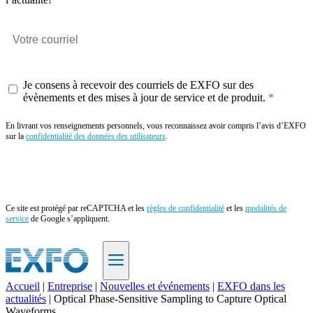
Je consens à recevoir des courriels de EXFO sur des
évènements et des mises à jour de service et de produit.
En livrant vos renseignements personnels, vous reconnaissez avoir compris l’avis d’EXFO
sur la
confidentialité des données des utilisateurs
.
Envoyer
Ce site est protégé par reCAPTCHA et les
règles de confidentialité
et les
modalités de
service
de Google s’appliquent.
Accueil
|
Entreprise
|
Nouvelles et événements
|
EXFO dans les
actualités
|
Optical Phase-Sensitive Sampling to Capture Optical
FR
Waveforms