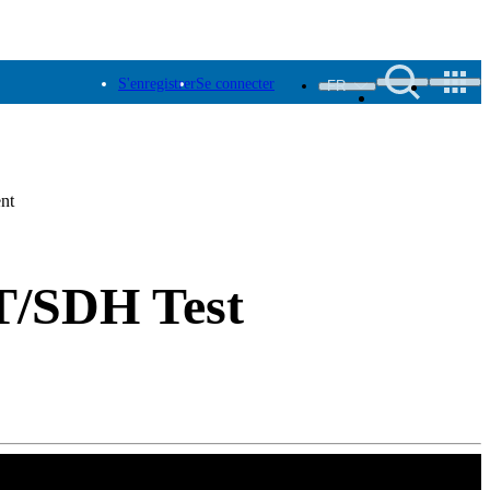
S'enregistrer
Se connecter
FR
nt
T/SDH Test