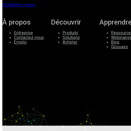
Contactez-nous
Entreprise
À propos
Découvrir
Apprendr
Emploi
Partenaires
Entreprise
Produits
Ressource
Contactez-nous
Solutions
Webinaire
Emploi
Acheter
Blog
Fournisseurs
Glossaire