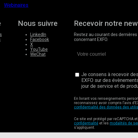
Webinaires
e
Nous suivre
Recevoir notre new
s
LinkedIn
Restez au courant des dernières 
s
Facebook
concernant EXFO.
X
YouTube
WeChat
Je consens à recevoir des
EXFO sur des évènements
jour de service et de produ
En livrant vos renseignements perso
reconnaissez avoir compris l’avis d’E
confidentialité des données des utili
Ce site est protégé par reCAPTCHA et
confidentialité
et les
modalités de se
s’appliquent.