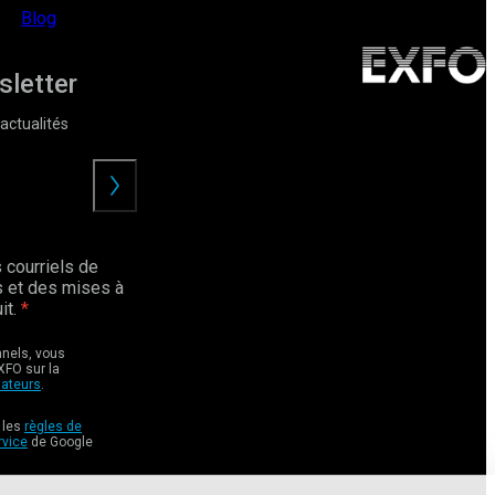
Blog
sletter
actualités
Envoyer
 courriels de
 et des mises à
it.
nnels, vous
XFO sur la
sateurs
.
 les
règles de
rvice
de Google