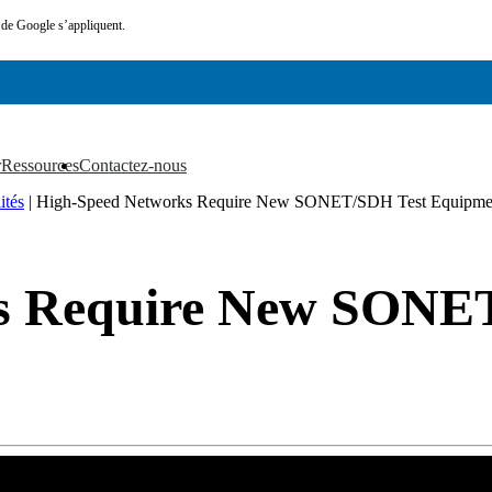
de Google s’appliquent.
r
Ressources
Contactez-nous
▼
▼
ités
|
High-Speed Networks Require New SONET/SDH Test Equipme
s Require New SONE