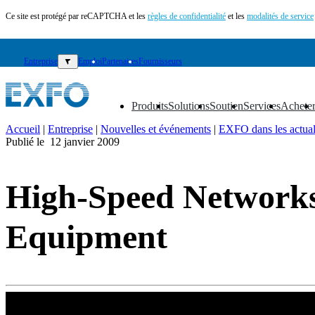
Ce site est protégé par reCAPTCHA et les
règles de confidentialité
et les
modalités de service
Entreprise
▼
Emploi
Partenaires
Fournisseurs
Produits
Solutions
Soutien
Services
Achete
▼
▼
▼
▼
▼
Accueil
|
Entreprise
|
Nouvelles et événements
|
EXFO dans les actual
Publié le
12 janvier 2009
FR
Produits
High-Speed Network
Solutions
Soutien
Services
Equipment
Acheter
Ressources
Contactez-
nous
S'enregistrer
Se
connecter