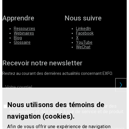
Apprendre
Nous suivre
Ressources
LinkedIn
Webinaires
Facebook
Blog
X
Glossaire
YouTube
WeChat
Recevoir notre newsletter
Restez au courant des dernières actualités concernant EXFO.
Nous utilisons des témoins de
Je consens à recevoir des courriels de EXFO sur des
évènements et des mises à jour de service et de produit.
navigation (cookies).
Afin de vous offrir une expérience de navigation
En livrant vos renseignements personnels, vous reconnaissez avoir compris