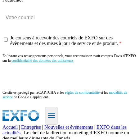
Je consens à recevoir des courriels de EXFO sur des
évènements et des mises à jour de service et de produit.
En livrant vos renseignements personnels, vous reconnaissez avoir compris l’avis d’EXFO
sur la
confidentialité des données des utilisateurs
.
Envoyer
Ce site est protégé par reCAPTCHA et les
règles de confidentialité
et les
modalités de
service
de Google s’appliquent.
Accueil
|
Entreprise
|
Nouvelles et événements
|
EXFO dans les
actualités
|
Le chef de la direction marketing d’EXFO nommé un
FR
des meilleurs dirigeants du Canada