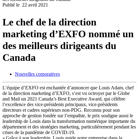
Publié le
22 avril 2021
Produits
Solutions
Le chef de la direction
Soutien
Services
marketing d’EXFO nommé un
Acheter
Ressources
des meilleurs dirigeants du
Contactez-
Canada
nous
S'enregistrer
Se
connecter
Nouvelles corporatives
Entreprise
L’équipe d’EXFO est enchantée d’annoncer que Louis Adam, chef
de la direction marketing d’EXFO, s’est vu octroyer par le Globe
Emploi
and Mail un 2021 Canada’s Best Executive Award, qui célèbre
l’excellence des vice-présidents principaux, vice-présidents
Partenaires
directeurs et cadres supérieurs non-PDG. Reconnu pour son
Fournisseurs
approche de gestion fondée sur l’empathie, le prix souligne aussi le
leadership de Louis dans la transformation numérique importante du
département et des stratégies marketing, particulièrement pendant les
crises de la pandémie de COVID-19.
« Grâce à son leadership, Louis guide notre entreprise dans la