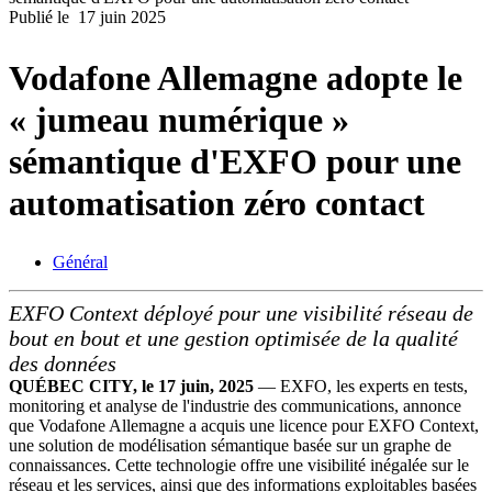
Publié le
17 juin 2025
Produits
Solutions
Vodafone Allemagne adopte le
Soutien
Services
« jumeau numérique »
Acheter
Ressources
sémantique d'EXFO pour une
Contactez-
automatisation zéro contact
nous
S'enregistrer
Se
connecter
Général
Entreprise
EXFO Context déployé pour une visibilité réseau de
Emploi
bout en bout et une gestion optimisée de la qualité
des données
Partenaires
QUÉBEC CITY, le 17 juin, 2025
— EXFO, les experts en tests,
monitoring et analyse de l'industrie des communications, annonce
Fournisseurs
que Vodafone Allemagne a acquis une licence pour EXFO Context,
une solution de modélisation sémantique basée sur un graphe de
connaissances. Cette technologie offre une visibilité inégalée sur le
réseau et les services, ainsi que des informations exploitables basées