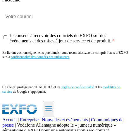
Je consens à recevoir des courriels de EXFO sur des
évènements et des mises à jour de service et de produit.
En livrant vos renseignements personnels, vous reconnaissez avoir compris l’avis d’EXFO
sur la
confidentialité des données des utilisateurs
.
Envoyer
Ce site est protégé par reCAPTCHA et les
règles de confidentialité
et les
modalités de
service
de Google s’appliquent.
Accueil
|
Entreprise
|
Nouvelles et événements
|
Communiqués de
presse
|
Vodafone Allemagne adopte le « jumeau numérique »
FR
sémantique d'EXFO pour une automatisation zéro contact