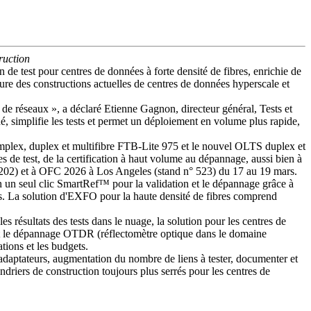
truction
de test pour centres de données à forte densité de fibres, enrichie de
rgure des constructions actuelles de centres de données hyperscale et
de réseaux », a déclaré Etienne Gagnon, directeur général, Tests et
hé, simplifie les tests et permet un déploiement en volume plus rapide,
simplex, duplex et multifibre FTB-Lite 975 et le nouvel OLTS duplex et
de test, de la certification à haut volume au dépannage, aussi bien à
(B202) et à OFC 2026 à Los Angeles (stand n° 523) du 17 au 19 mars.
n un seul clic SmartRef™ pour la validation et le dépannage grâce à
s. La solution d'EXFO pour la haute densité de fibres comprend
résultats des tests dans le nuage, la solution pour les centres de
 et le dépannage OTDR (réflectomètre optique dans le domaine
ations et les budgets.
 adaptateurs, augmentation du nombre de liens à tester, documenter et
endriers de construction toujours plus serrés pour les centres de