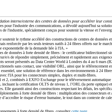
alidation interne/externe des centres de données pour accélérer leur cons
 pour l'industrie des communications, a dévoilé aujourd'hui sa solution 
es de l'industrie, spécialement conçus pour soutenir la vitesse et l’enve
 soutenir le rythme accéléré des constructions de centres de données et 
s renforcée par les seuls testeurs natifs à 24 fibres offerts sur le marc
ce exponentielle de la demande liée à l'IA. »
 de données à forte densité de fibres : le certificateur bidirectionnel 
r/e/s de répondre simplement, précisément et rapidement aux exigences 
novants seront présentés au Data Center World à Londres du 4 au 6 mars 
tionnels sans contact, une visibilité ORL, ainsi que le référencement e
sentiel, une solution de référence dans les environnements à 24 fibre
avec l'IA pour les connecteurs simplex, duplex et multi-fibres.
1 et 2, combinés à EXFO Exchange pour le téléversement automatique les 
, incluant la certification OLTS de niveau 1, l’ORL (la perte optique)
. Elle garantit ainsi des constructions respectant les délais, les spécific
ploiements à forte densité de fibres : multiplication des connecteurs et
le d’accroître le risque d'erreur humaine, le tout dans un contexte de cal
onnements à forte densité de fibres, consultez
cette page.