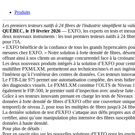
Produits
Entreprise
Emploi
Les premiers testeurs natifs à 24 fibres de l'industrie simplifient la v
QUÉBEC, le 19 février 2026
— EXFO, les experts en tests et mesures
Partenaires
deux nouveaux instruments : les tout premiers testeurs natifs à 24 fibr
pour l’IA.
Fournisseurs
« EXFO bénéficie de la confiance de tous les grands hyperscalers pour
mesures chez EXFO. « Notre solution à forte densité de fibres, désormai
offrant ainsi à nos clients un avantage concurrentiel face à la croissan
Les deux nouveaux produits intégrés à la solution d’EXFO pour centres
multifibre PXM/LXM, permettront aux technicien/nne/s et aux ingénieu
l'intérieur qu’à l’extérieur des centres de données. Ces testeurs in
Le FTB-Lite 975 permet une automatisation complète, des tests bidirec
des diagnostics visuels. Le PXM/LXM constitue l’OLTS de Niveau 1 es
également le FIP-500, le premier outil d’inspection avec analyse faite 
Grâce à ses testeurs innovants prenant en charge les tests de Niveaux 
données à forte densité de fibres d’EXFO offre une couverture unique
temporel) de niveau 2, pour tous les multiples de fibres jusqu'à 24 fibres
La dernière solution de test d'EXFO s’attaque aux défis propres aux dé
certifier, ainsi qu’une manipulation plus intensive des fibres susceptib
données à haute densité.
Pour plus de détails :
Pour en savoir plus sur les nouvelles solutions d'EXFO pour les envir