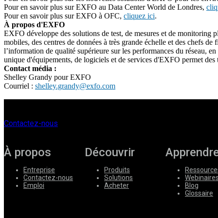
Pour en savoir plus sur EXFO au Data Center World de Londres,
cliq
Pour en savoir plus sur EXFO à OFC,
cliquez ici
.
À propos d'EXFO
EXFO développe des solutions de test, de mesures et de monitoring pl
mobiles, des centres de données à très grande échelle et des chefs de fi
l’information de qualité supérieure sur les performances du réseau, en p
unique d'équipements, de logiciels et de services d'EXFO permet des tr
Contact média :
Shelley Grandy pour EXFO
Courriel :
shelley.grandy@exfo.com
Contactez-nous
À propos
Découvrir
Apprendr
Entreprise
Produits
Ressource
Contactez-nous
Solutions
Webinaire
Emploi
Acheter
Blog
Glossaire