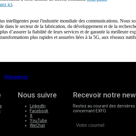
uez ici
.
us intelligentes pour l'industrie mondiale des communications. Nous so
le dans le secteur de la fabrication, du développement et de la recherche
lus d’assurer la fiabilité de leurs services et de garantir la meilleure 
ansformations plus rapides et assurées liées à la 5G, aux réseaux natifs
Webinaires
e
Nous suivre
Recevoir notre new
s
LinkedIn
Restez au courant des dernières 
s
Facebook
concernant EXFO.
X
YouTube
WeChat