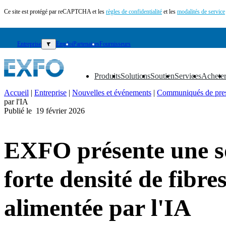
Ce site est protégé par reCAPTCHA et les
règles de confidentialité
et les
modalités de service
Entreprise
▼
Emploi
Partenaires
Fournisseurs
Produits
Solutions
Soutien
Services
Achete
▼
▼
▼
▼
▼
Accueil
|
Entreprise
|
Nouvelles et événements
|
Communiqués de pre
par l'IA
FR
Publié le
19 février 2026
Produits
Solutions
EXFO présente une so
Soutien
Services
Acheter
forte densité de fibr
Ressources
Contactez-
alimentée par l'IA
nous
S'enregistrer
Se
connecter