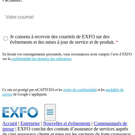
Je consens à recevoir des courriels de EXFO sur des
évènements et des mises à jour de service et de produit.
En livrant vos renseignements personnels, vous reconnaissez avoir compris l’avis d’EXFO
sur la
confidentialité des données des utilisateurs
.
Envoyer
Ce site est protégé par reCAPTCHA et les
règles de confidentialité
et les
modalités de
service
de Google s’appliquent.
Accueil
|
Entreprise
|
Nouvelles et événements
|
Communiqués de
presse
|
EXFO conclut des contrats d’assurance de services auprès
FR
de cinq nouveaux clients et mise sur les vecteurs de forte croissance