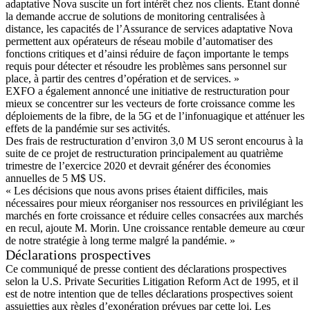
adaptative Nova suscite un fort intérêt chez nos clients. Étant donné
la demande accrue de solutions de monitoring centralisées à
distance, les capacités de l’Assurance de services adaptative Nova
permettent aux opérateurs de réseau mobile d’automatiser des
fonctions critiques et d’ainsi réduire de façon importante le temps
requis pour détecter et résoudre les problèmes sans personnel sur
place, à partir des centres d’opération et de services. »
EXFO a également annoncé une initiative de restructuration pour
mieux se concentrer sur les vecteurs de forte croissance comme les
déploiements de la fibre, de la 5G et de l’infonuagique et atténuer les
effets de la pandémie sur ses activités.
Des frais de restructuration d’environ 3,0 M US seront encourus à la
suite de ce projet de restructuration principalement au quatrième
trimestre de l’exercice 2020 et devrait générer des économies
annuelles de 5 M$ US.
« Les décisions que nous avons prises étaient difficiles, mais
nécessaires pour mieux réorganiser nos ressources en privilégiant les
marchés en forte croissance et réduire celles consacrées aux marchés
en recul, ajoute M. Morin. Une croissance rentable demeure au cœur
de notre stratégie à long terme malgré la pandémie. »
Déclarations prospectives
Ce communiqué de presse contient des déclarations prospectives
selon la U.S. Private Securities Litigation Reform Act de 1995, et il
est de notre intention que de telles déclarations prospectives soient
assujetties aux règles d’exonération prévues par cette loi. Les