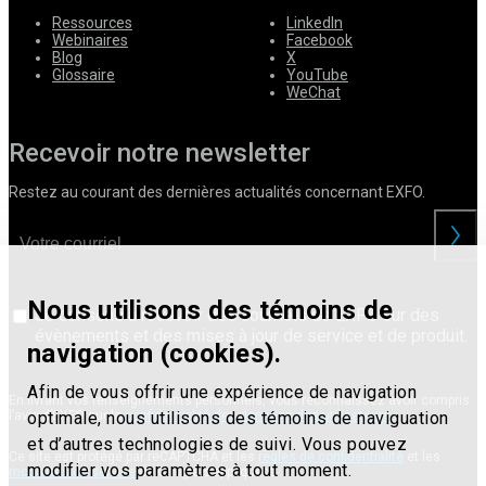
Ressources
LinkedIn
Webinaires
Facebook
Blog
X
Glossaire
YouTube
WeChat
Recevoir notre newsletter
Restez au courant des dernières actualités concernant EXFO.
Nous utilisons des témoins de
Je consens à recevoir des courriels de EXFO sur des
évènements et des mises à jour de service et de produit.
navigation (cookies).
Afin de vous offrir une expérience de navigation
En livrant vos renseignements personnels, vous reconnaissez avoir compris
l’avis d’EXFO sur la
confidentialité des données des utilisateurs
.
optimale, nous utilisons des témoins de naviguation
et d’autres technologies de suivi. Vous pouvez
Ce site est protégé par reCAPTCHA et les
règles de confidentialité
et les
modifier vos paramètres à tout moment.
modalités de service
de Google s’appliquent.