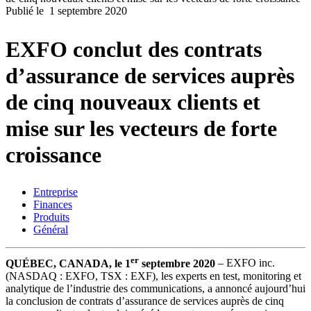
Publié le
1 septembre 2020
Produits
Solutions
EXFO conclut des contrats
Soutien
Services
d’assurance de services auprès
Acheter
Ressources
de cinq nouveaux clients et
Contactez-
mise sur les vecteurs de forte
nous
S'enregistrer
Se
croissance
connecter
Entreprise
Entreprise
Finances
Emploi
Produits
Général
Partenaires
Fournisseurs
er
QUÉBEC, CANADA, le 1
septembre 2020
– EXFO inc.
(NASDAQ : EXFO, TSX : EXF), les experts en test, monitoring et
analytique de l’industrie des communications, a annoncé aujourd’hui
la conclusion de contrats d’assurance de services auprès de cinq