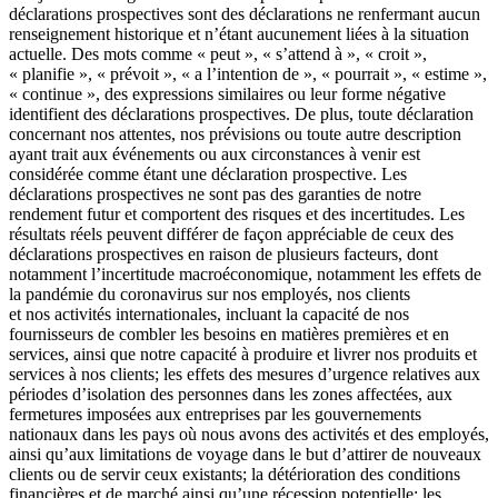
déclarations prospectives sont des déclarations ne renfermant aucun
renseignement historique et n’étant aucunement liées à la situation
actuelle. Des mots comme « peut », « s’attend à », « croit »,
« planifie », « prévoit », « a l’intention de », « pourrait », « estime »,
« continue », des expressions similaires ou leur forme négative
identifient des déclarations prospectives. De plus, toute déclaration
concernant nos attentes, nos prévisions ou toute autre description
ayant trait aux événements ou aux circonstances à venir est
considérée comme étant une déclaration prospective. Les
déclarations prospectives ne sont pas des garanties de notre
rendement futur et comportent des risques et des incertitudes. Les
résultats réels peuvent différer de façon appréciable de ceux des
déclarations prospectives en raison de plusieurs facteurs, dont
notamment l’incertitude macroéconomique, notamment les effets de
la pandémie du coronavirus sur nos employés, nos clients
et nos activités internationales, incluant la capacité de nos
fournisseurs de combler les besoins en matières premières et en
services, ainsi que notre capacité à produire et livrer nos produits et
services à nos clients; les effets des mesures d’urgence relatives aux
périodes d’isolation des personnes dans les zones affectées, aux
fermetures imposées aux entreprises par les gouvernements
nationaux dans les pays où nous avons des activités et des employés,
ainsi qu’aux limitations de voyage dans le but d’attirer de nouveaux
clients ou de servir ceux existants; la détérioration des conditions
financières et de marché ainsi qu’une récession potentielle; les