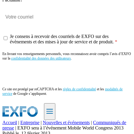
Je consens à recevoir des courriels de EXFO sur des
évènements et des mises à jour de service et de produit.
En livrant vos renseignements personnels, vous reconnaissez avoir compris l’avis d’EXFO
sur la
confidentialité des données des utilisateurs
.
Envoyer
Ce site est protégé par reCAPTCHA et les
règles de confidentialité
et les
modalités de
service
de Google s’appliquent.
Accueil
|
Entreprise
|
Nouvelles et événements
|
Communiqués de
presse
|
EXFO sera à l’événement Mobile World Congress 2013
FR
Publié le
12 février 2013