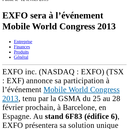
Produits
Solutions
EXFO sera à l’événement
Soutien
Mobile World Congress 2013
Services
Acheter
Ressources
Entreprise
Contactez-
Finances
nous
Produits
Général
S'enregistrer
Se
connecter
EXFO inc. (NASDAQ : EXFO) (TSX
Entreprise
: EXF) annonce sa participation à
Emploi
l’événement
Mobile World Congress
2013
, tenu par la GSMA du 25 au 28
Partenaires
février prochain, à Barcelone, en
Fournisseurs
Espagne. Au
stand 6F83 (édifice 6)
,
EXFO présentera sa solution unique