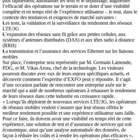
plus rapidement; automatiser les tests et le dépannage; augmenter
l’efficacité des opérations sur le terrain et se doter d’une visibilité
complète et en temps réel de l’expérience utilisateur – le tout, dans le
contexte des tendances et exigences de marché suivantes :
Les tests, la validation et la surveillance du rendement des réseaux
LTE/3G
L’expansion des réseaux sans fil grâce aux petites cellules, aux
systèmes d’antennes distribuées (DAS) et aux têtes radio à distance
(RRH)
La transmission et l’assurance des services Ethernet sur les liaisons
mobiles
Sur place, l’entreprise sera représentée par M. Germain Lamonde,
PDG, et M. Vikas Arora, chef de la technologie. Les visiteurs
pourront discuter avec eux de leurs enjeux spécifiques actuels, et
découvrir comment l’expertise d’EXFO peut y répondre. Il s’agit
d’une occasion parfaite de rencontrer une entreprise axée sur le
marché qui a aidé de nombreux opérateurs à rehausser le rendement
de leurs réseaux dans cette industrie en croissance rapide.
« Lorsqu’ils déploient de nouveaux services LTE/3G, les opérateurs
de réseaux mobiles veulent s’assurer que leur réseau offrira le
meilleur rendement possible et une expérience utilisateur sans faille.
Pour ce faire, ils doivent avoir une visibilité en temps réel de cette
expérience, une solution de test et d’assurance de services qui soit
économique, ainsi qu’une analyse automatisée des données, de
façon à réduire les coûts et à rendre les opérations plus efficaces »,