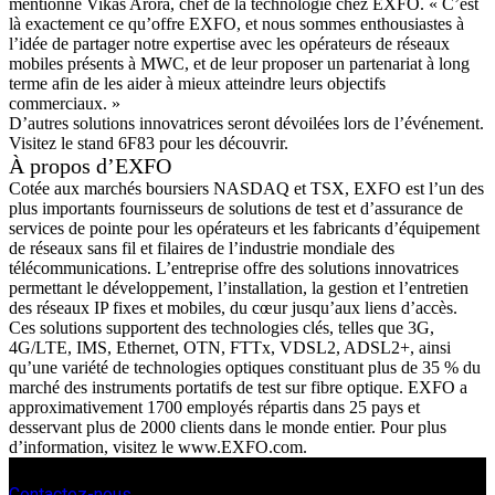
mentionne Vikas Arora, chef de la technologie chez EXFO. « C’est
là exactement ce qu’offre EXFO, et nous sommes enthousiastes à
l’idée de partager notre expertise avec les opérateurs de réseaux
mobiles présents à MWC, et de leur proposer un partenariat à long
terme afin de les aider à mieux atteindre leurs objectifs
commerciaux. »
D’autres solutions innovatrices seront dévoilées lors de l’événement.
Visitez le stand 6F83 pour les découvrir.
À propos d’EXFO
Cotée aux marchés boursiers NASDAQ et TSX, EXFO est l’un des
plus importants fournisseurs de solutions de test et d’assurance de
services de pointe pour les opérateurs et les fabricants d’équipement
de réseaux sans fil et filaires de l’industrie mondiale des
télécommunications. L’entreprise offre des solutions innovatrices
permettant le développement, l’installation, la gestion et l’entretien
des réseaux IP fixes et mobiles, du cœur jusqu’aux liens d’accès.
Ces solutions supportent des technologies clés, telles que 3G,
4G/LTE, IMS, Ethernet, OTN, FTTx, VDSL2, ADSL2+, ainsi
qu’une variété de technologies optiques constituant plus de 35 % du
marché des instruments portatifs de test sur fibre optique. EXFO a
approximativement 1700 employés répartis dans 25 pays et
desservant plus de 2000 clients dans le monde entier. Pour plus
d’information, visitez le www.EXFO.com.
Contactez-nous