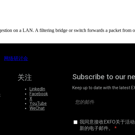
ngestion on a LAN. A filtering bridge or switch forwards a packet from 
网络研讨会
Subscribe to our n
关注
Keep up to date with the latest 
LinkedIn
Facebook
会
X
YouTube
WeChat
我同意接收EXFO关于活
新的电子邮件。