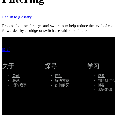
持
服
Return to glossary
务
如
Process that uses bridges and switches to help reduce the level of co
forwarded by a bridge or switch are said to be filtered.
何
购
买
联系
资
源
关于
探寻
学习
联
系
公司
产品
资源
Register
Login
联系
解决方案
网络研讨
招聘启事
如何购买
博客
术语汇编
Corporate
Careers
Partners