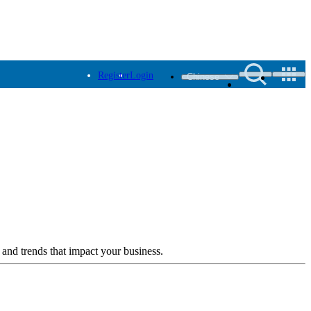
Register
Login
Chinese
 and trends that impact your business.