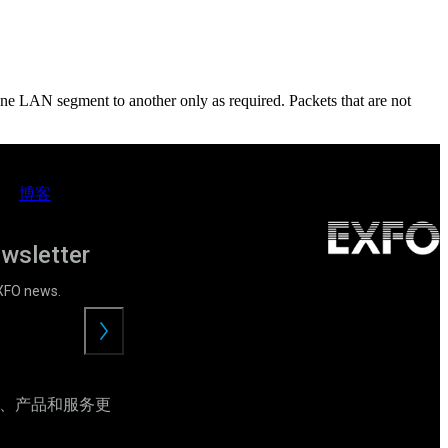
one LAN segment to another only as required. Packets that are not
博客
ewsletter
EXFO news.
提
交
动、产品和服务更