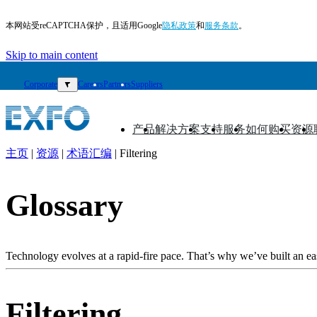
本网站受reCAPTCHA保护，且适用Google
隐私政策
和
服务条款
。
Skip to main content
Corporate
▼
Careers
Partners
Suppliers
产品
解决方案
支持
服务
如何购买
资源
▼
▼
▼
▼
▼
▼
主页
|
资源
|
术语汇编
|
Filtering
ZH
产
Glossary
品
解
决
Technology evolves at a rapid-fire pace. That’s why we’ve built an eas
方
案
Filtering
支