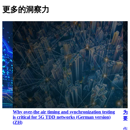
更多的洞察力
Why over-the air timing and synchronization testing
为
is critical for 5G TDD networks (German version)
要
(ZH)
作者