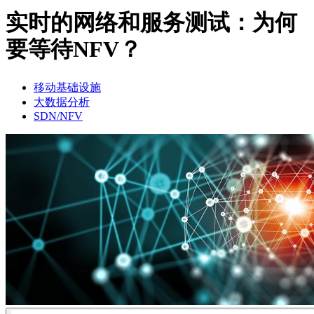
品
实时的网络和服务测试：为何
解
要等待NFV？
决
方
案
移动基础设施
大数据分析
支
SDN/NFV
持
服
务
如
何
购
买
资
源
联