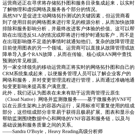
运营商还正在寻求将存储拓扑图和服务目录集成起来，以实时
了解物理和虚拟网络及服务各个部分的情况。
虽然NFV是促进主动网络拓扑测试的关键因素，但运营商看
到了使用目前的网络图来进行常见的根源分析，从而加快故障
排除和服务影响分析，并最终改进客户体验的价值。这可以帮
助在出现违反SLA的情况或即将进行维护时通知客户，而不是
在出现影响微不足道的事情时就通知他们。复杂的故障管理是
目前使用图表的另一个领域。运营商可以直接从故障管理或故
障单导入多个RAN故障，从而在传输、核心或RAN网中查找
预测的常见根源。
另一家全球领先的移动运营商正将实时的网络拓扑图和自己的
CRM系统集成起来，以便服务管理人员可以了解企业客户的
网络和服务，并对变更管理流程进行管理，从而通过准确地通
知变更影响来提高客户满意度。
此外，我们还认为图表在未来有助于运营商管理云原生
（Cloud Native）网络并监测微服务——基于微服务的VNF可
以在云原生架构上的容器内运行，采用标准可重复使用的组成
部分，这些组成部分非常易于获得且极易扩展。图表和显示会
帮助监测围绕数据中心和网络的VNF容器和服务链，以及与
基础设施和服务质量之间的关系。
——Sandra O'Boyle，Heavy Reading高级分析师