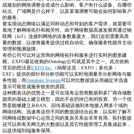
或规划的网络调整会造成什么影响、客户有什么设备、在哪些
站点、广域网是什么样子、以及某项调整可能会如何影响客户
的服务。
要实现动态网络以满足同样动态和苛刻的客户需求，就需要可
靠地了解网络拓扑和相关性。由于网络数据高速发展而通过物
联网（IoT）连接到网络的设备数量庞大，我们迫切需要高质
量的数据，以便将服务提供过程自动化、确保服务性能并主动
管理和预测故障。
有些公司可以对运营商的网络拓扑和服务进行实时的图形建
模。EXFO最近收购的Ontology公司就是其中之一。此次收购
背后的想法是
EXFO Inc.
（纳斯达克：EXFO；多伦多：
EXF）提供的探针和分析功能可以实时地测量并分析网络与服
务性能，而
Ontology Systems
可以对比数据源从而确定并迅速
显示可能造成服务较差的原因。
这种图表法的优势之一是可在现有运营商数据和多厂商存储数
据库的基础上建立模型，因此不会扔掉已有的投资。另一个优
势是能够建立从RAN、回传基础设施到本地接入网多个域的
网络结构。迅速将这些不同的数据源结合起来，以实时了解不
同网络或数据中心运营之间的复杂关系会非常有用。拓扑数据
还可以和有关网元的大数据以及其它性能管理工具集成起来，
以提供端到端服务保障。