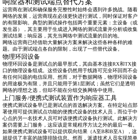
响应器和测试端点替代方案
运营商在测试和确保服务完整性时始终会遇到许多挑战。随着
网络的发展，运营商现在必须更快进行测试，同时保证对客户
的有限影响。典型的测试操作包括两个重要元素：主设备（或
发生器），其主要用于生成进入网络的测试流量并分析或收集
测试结果；响应器，其充当网络中测试流量的目的地。
网络运营商已经借助大量解决方案来解决这些各种各样的难
题。由于测试端点各自的限制，出现了一些替代设备。
物理环回设备
物理环回设备是测试点的最早形式，其由基本连接RX和TX接
口的物理设备组成。这些设备仍然用于线路可完全环回而不会
有任何问题的电信应用。然而，对于数据网络，物理环回设备
的用途极为有限，并且只能用于第1层测试；虽然它们是透明
网络的理想之选，但却不能在分组交换网络中使用。
上门服务/便携式测试装置作为响应器工具
便携式测试设备早已是测试点的首选解决方案。在特定站点部
署使用可提供测试点功能的便携式设备的技术人员，而位于中
心点的另一名技术人员可对该便携式设备执行测试。此解决方
案仍需要上门服务，这应该是常规程序方法之外的最后一着。
如果便携式测试设备可以提供双向结果（A至B和B至A），这
就提供了丰富的故障排除信息。然而，派遣技术人员实现简单