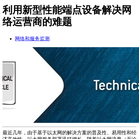
品
利用新型性能端点设备解决网
解
络运营商的难题
决
方
案
网络和服务监测
支
持
服
务
如
何
购
买
资
源
联
最近几年，由于基于以太网的解决方案的普及性、易用性和经