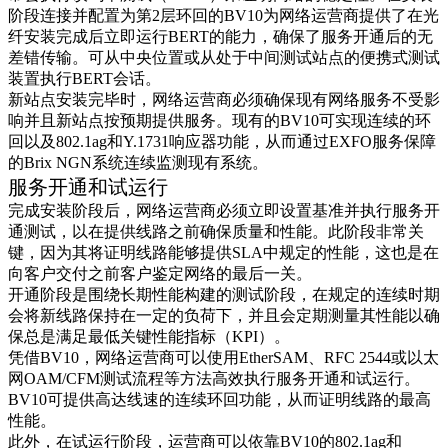
阶段连接并配置为第2层环回的BV10为网络运营商提供了在光
纤安装完成后立即运行BERT的能力，确保了服务开通后的无
差错传输。可从中央位置或从处于中间测试站点的便携式测试
装置执行BERT会话。
新站点安装完毕时，网络运营商必须确保现有网络服务不受影
响并且新站点按预期提供服务。现有的BV10可实现连续的环
回以及802.1ag和Y.1731响应器功能，从而通过EXFO服务保障
的Brix NGN系统连续监测现有系统。
服务开通和试运行
完成安装阶段后，网络运营商必须立即设置基准并执行服务开
通测试，以在提供线路之前确保质量和性能。此阶段非常关
键，因为其将证明线路能够提供SLA中规定的性能，这也是在
向客户交付之前客户鉴定网络的最后一关。
开通阶段是围绕长期性能构建的测试阶段，在规定的连续时期
会将新线路保持在一定的负荷下，并且会定期测量其性能以确
保总是满足最低关键性能指标（KPI）。
凭借BV10，网络运营商可以使用EtherSAM、RFC 2544或以太
网OAM/CFM测试流程等方法高效执行服务开通和试运行。
BV10可提供高达线速的连续环回功能，从而证明线路的最高
性能。
此外，在试运行阶段，运营商可以依靠BV10的802.1ag和