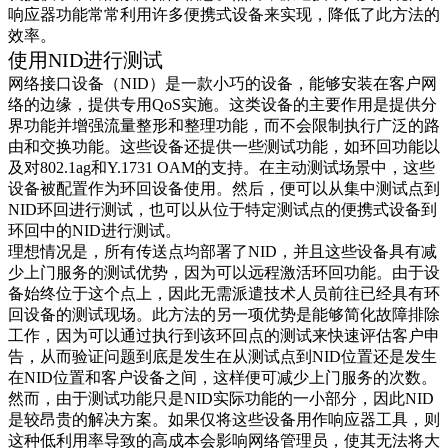
响应器功能常常利用许多便携式设备来实现，降低了此方法的
效率。
使用NID进行测试
网络接口设备（NID）是一款小巧的设备，能够安装在客户网
络的边缘，提供专用QoS实施。这类设备的主要作用是提供分
界功能并增强流量整形和整理功能，而不会限制执行广泛的路
由和交换功能。这些设备还提供一些测试功能，如环回功能以
及对802.1ag和Y.1731 OAM的支持。在主动测试场景中，这些
设备被配置作为环回设备使用。然后，便可以从集中测试点到
NID环回进行测试，也可以从位于特定测试点的便携式设备到
环回中的NID进行测试。
理想情况是，所有传送点均部署了NID，并且这些设备具有减
少上门服务的测试优势，因为可以远程激活环回功能。由于设
备始终位于这个点上，因此无需派遣技术人员前往已经具有环
回设备的测试现场。此方法的另一项优势是能够简化故障排除
工作，因为可以通过执行到该环回点的测试来快速评估客户申
告，从而验证问题到底是发生在从测试点到NID位置还是发生
在NID位置和客户设备之间，这样便可减少上门服务的次数。
然而，由于测试功能只是NID实际功能的一小部分，因此NID
是较昂贵的解决方案。如果仅将这些设备用作响应器工具，则
这种低利用率导致的高成本会影响网络管理员，使其无法将大