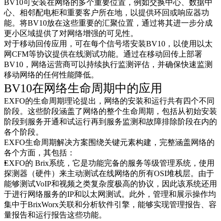
BV10可安装在网络的多个重要位置，例如交换中心、数据中
心、相邻配电柜和重要客户所在地，以提供环回或响应器功
能。将BV10放在这些重要的汇聚位置，通过将其进一步分成
更小区域提供了对网络增强的可见性。
对于移动回传应用，可在每个信号塔安装BV10，以使用以太
网CFM等协议提供在线测试功能。通过在移动回传上部署
BV10，网络运营商可以持续执行监测评估，并确保快速监测
移动网络的任何性能降低。
BV10在网络生命周期中的应用
EXFO的生命周期理论提出，网络的安装和运行共有四个不同
阶段。这些阶段涵盖了网络的整个生命周期，包括从初始安装
阶段到服务开通和试运行再到服务监测和故障排除阶段在内的
各个阶段。
EXFO生命周期解决方案围绕关键元素构建，完整涵盖网络的
各个方面，其包括：
EXFO的 Brix系统，它是功能完备的服务等级管理系统，使用
探测器（硬件）来主动测试在线网络的所有OSI堆栈层。由于
能够测试VoIP和视频之类复杂度极高的协议，因此该系统还用
于进行网络服务的IP和以太网测试。此外，管理和展示操作均
集中于BrixWorx关联和分析软件引擎，能够实现管理报告、容
量报告和运行报告这些功能。