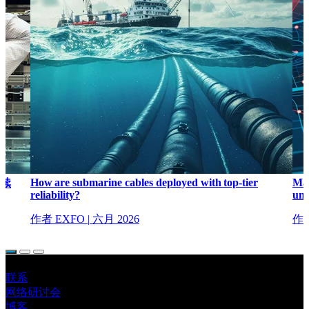
How are submarine cables deployed with top-tier
Map
续
reliability?
unc
作者 EXFO
|
六月 2026
作者
联系
网络研讨会
博客