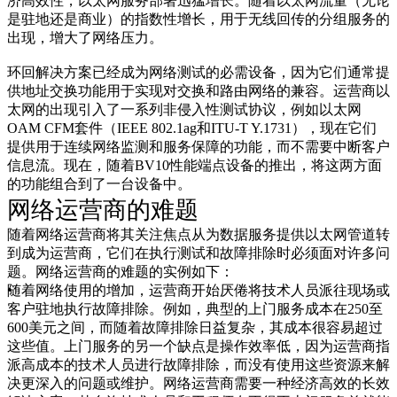
系
济高效性，以太网服务部署迅猛增长。随着以太网流量（无论
是驻地还是商业）的指数性增长，用于无线回传的分组服务的
注
登
出现，增大了网络压力。
册
录
环回解决方案已经成为网络测试的必需设备，因为它们通常提
公
供地址交换功能用于实现对交换和路由网络的兼容。运营商以
司
太网的出现引入了一系列非侵入性测试协议，例如以太网
OAM CFM套件（IEEE 802.1ag和ITU-T Y.1731），现在它们
招
提供用于连续网络监测和服务保障的功能，而不需要中断客户
聘
信息流。现在，随着BV10性能端点设备的推出，将这两方面
启
的功能组合到了一台设备中。
事
网络运营商的难题
合
随着网络运营商将其关注焦点从为数据服务提供以太网管道转
作
到成为运营商，它们在执行测试和故障排除时必须面对许多问
伙
题。网络运营商的难题的实例如下：
伴
随着网络使用的增加，运营商开始厌倦将技术人员派往现场或
客户驻地执行故障排除。例如，典型的上门服务成本在250至
供
600美元之间，而随着故障排除日益复杂，其成本很容易超过
应
这些值。上门服务的另一个缺点是操作效率低，因为运营商指
商
派高成本的技术人员进行故障排除，而没有使用这些资源来解
决更深入的问题或维护。网络运营商需要一种经济高效的长效