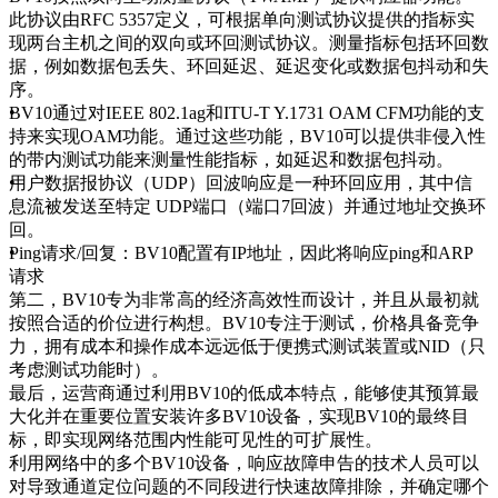
此协议由RFC 5357定义，可根据单向测试协议提供的指标实
现两台主机之间的双向或环回测试协议。测量指标包括环回数
据，例如数据包丢失、环回延迟、延迟变化或数据包抖动和失
序。
BV10通过对IEEE 802.1ag和ITU-T Y.1731 OAM CFM功能的支
持来实现OAM功能。通过这些功能，BV10可以提供非侵入性
的带内测试功能来测量性能指标，如延迟和数据包抖动。
用户数据报协议（UDP）回波响应是一种环回应用，其中信
息流被发送至特定 UDP端口（端口7回波）并通过地址交换环
回。
Ping请求/回复：BV10配置有IP地址，因此将响应ping和ARP
请求
第二，BV10专为非常高的经济高效性而设计，并且从最初就
按照合适的价位进行构想。BV10专注于测试，价格具备竞争
力，拥有成本和操作成本远远低于便携式测试装置或NID（只
考虑测试功能时）。
最后，运营商通过利用BV10的低成本特点，能够使其预算最
大化并在重要位置安装许多BV10设备，实现BV10的最终目
标，即实现网络范围内性能可见性的可扩展性。
利用网络中的多个BV10设备，响应故障申告的技术人员可以
对导致通道定位问题的不同段进行快速故障排除，并确定哪个