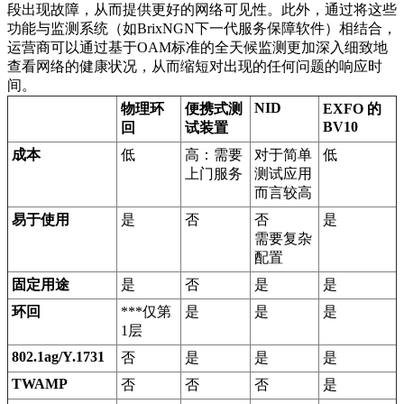
段出现故障，从而提供更好的网络可见性。此外，通过将这些
功能与监测系统（如BrixNGN下一代服务保障软件）相结合，
运营商可以通过基于OAM标准的全天候监测更加深入细致地
查看网络的健康状况，从而缩短对出现的任何问题的响应时
间。
NID
物理环
便携式测
EXFO 的
BV10
回
试装置
成本
低
高：需要
对于简单
低
上门服务
测试应用
而言较高
易于使用
是
否
否
是
需要复杂
配置
固定用途
是
否
是
是
环回
***仅第
是
是
是
1层
802.1ag/Y.1731
否
是
是
是
TWAMP
否
否
否
是