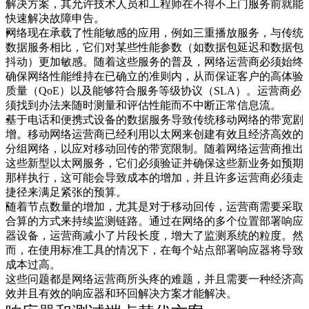
解决方案，其允许技术人员和工程师在不得不上门服务前就能
快速解决故障申告。
网络现在承载了性能敏感的应用，例如三重播放服务，与传统
数据服务相比，它们对某些性能参数（如数据包延迟和数据包
抖动）更加敏感。随着这些服务的普及，网络运营商必须始终
确保网络性能维持在已确立的准则内，从而保证客户的高体验
质量（QoE）以及能够符合服务等级协议（SLA）。运营商必
须找到办法来随时测量和评估性能而不中断正常信息流。
基于电话和便携式设备的数据服务导致传统移动网络的带宽剧
增。移动网络运营商已经利用以太网来创建有效且经济高效的
分组网络，以应对移动回传的带宽限制。随着网络运营商推出
这些新型以太网服务，它们必须验证并确保这些新业务如预期
那样执行，这可能会导致成本的增加，并且许多运营商必须走
捷径来满足紧张的预算。
随着节点数量的增加，尤其是对于移动回传，运营商需要采取
合算的方式来持续监测链路。通过在网络的多个位置部署响应
器设备，运营商减小了片段长度，增大了监测系统的粒度。然
而，在使用标准工具的情况下，在每个站点部署响应器将导致
成本过高。
这些问题都是网络运营商所头疼的难题，并且需要一种经济高
效并且有效的响应器和环回解决方案才能解决。