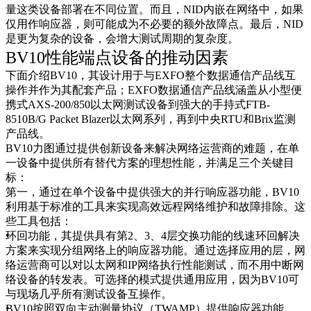
量这类设备部署在不同位置。而且，NID内嵌在网络中，如果
仅用作响应器，则可能成为不必要的额外故障点。最后，NID
是更为复杂的设备，会增大测试周期的复杂度。
BV10性能端点设备的推动因素
下面介绍BV10，其设计用于与EXFO整个数据通信产品线互
操作并作为其配套产品；EXFO数据通信产品线涵盖从小型便
携式AXS-200/850以太网测试设备到强大的手持式FTB-
8510B/G Packet Blazer以太网系列，再到中央RTU和Brix监测
产品线。
BV10力图通过提供创新设备来解决网络运营商的难题，在单
一设备中提供所有替代方案的理想性能，并满足三个关键目
标：
第一，通过在单个设备中提供强大的并行响应器功能，BV10
利用基于标准的工具来实现高效远程网络维护和故障排除。这
些工具包括：
环回功能，其提供具有第2、3、4层交换功能的线速环回解决
方案来实现分组网络上的响应器功能。通过选择应用的层，网
络运营商可以对以太网和IP网络执行性能测试，而不用中断网
络设备的转发表。可选择的模式提供通用应用，因为BV10可
与现场几乎所有测试设备互操作。
BV10按照双向主动测量协议（TWAMP）提供响应器功能。