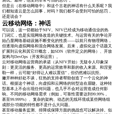
测试。最终，他受到非常可怕的惩罚
。
但是云（在移动网络中）和这个古老的神话有什么关系呢？我
们都知道云是怎么回事，对吗？我们都不会受到可怕的惩罚，
还是说会？
云移动网络：神话
可以说，这一切都始于NFV。NFV已经成为移动通信业的热
门词汇，也是实现网络改造的关键技术。与运营有关的争论开
始凸显网络基础设施不断变化的性质——以前只有物理网络，
但逐渐向虚拟网络和混合网络发展。后来，虚拟化这个话题又
扩展到云化和其它IT概念，如SDN（软件定义的网络）、开放
架构与DevOps（开发和运营）。
云对移动网络运营商的承诺（从NFV开始）无疑令人印象深
刻：更灵活的服务、更高的运营效率和新的收入来源。和涅斐
勒一样，云可能“好得让人难以置信”，但仍然难以抗拒。
撇开种种好处不谈，狂热的支持者帮助创造了一个云化的神
话。根据这个神话，向虚拟和云网络的转型迫在眉睫。这种转
型基本上不会出现任何问题，也几乎不会对运营造成任何影
响。不同的移动网络需求（例如，可靠性需要达到99.99%，
甚至99.999%）、复杂的架构、动态的无线环境或某些网络组
成部分/功能的特性都不是什么大问题。
甚至移动服务监测、排障或保障方面的挑战也可以解决掉。似