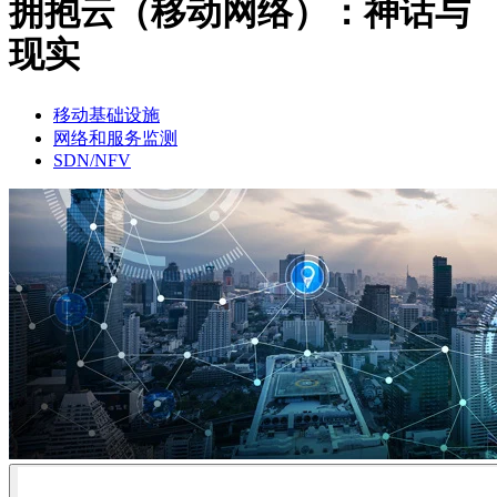
拥抱云（移动网络）：神话与
品
现实
解
决
方
移动基础设施
案
网络和服务监测
SDN/NFV
支
持
服
务
如
何
购
买
资
源
联