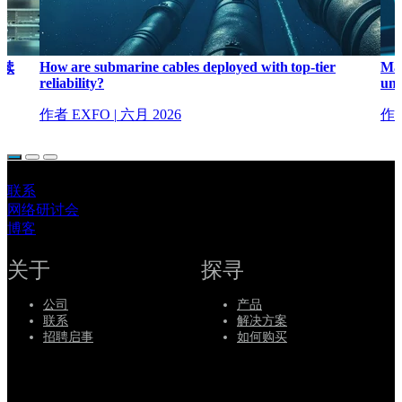
How are submarine cables deployed with top-tier
Map
续
reliability?
unc
作者 EXFO
|
六月 2026
作者
联系
网络研讨会
博客
关于
探寻
公司
产品
联系
解决方案
招聘启事
如何购买