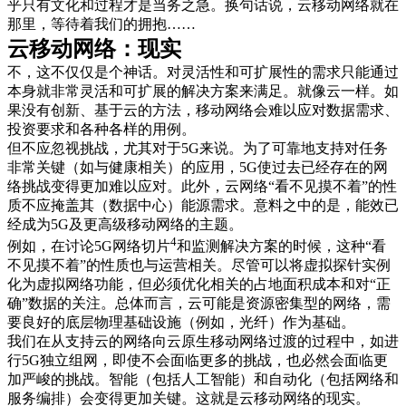
乎只有文化和过程才是当务之急。换句话说，云移动网络就在
那里，等待着我们的拥抱……
云移动网络：现实
不，这不仅仅是个神话。对灵活性和可扩展性的需求只能通过
本身就非常灵活和可扩展的解决方案来满足。就像云一样。如
果没有创新、基于云的方法，移动网络会难以应对数据需求、
投资要求和各种各样的用例。
但不应忽视挑战，尤其对于5G来说。为了可靠地支持对任务
非常关键（如与健康相关）的应用，5G使过去已经存在的网
络挑战变得更加难以应对。此外，云网络“看不见摸不着”的性
质不应掩盖其（数据中心）能源需求。意料之中的是，能效已
经成为5G及更高级移动网络的主题。
4
例如，在讨论5G网络切片
和监测解决方案的时候，这种“看
不见摸不着”的性质也与运营相关。尽管可以将虚拟探针实例
化为虚拟网络功能，但必须优化相关的占地面积成本和对“正
确”数据的关注。总体而言，云可能是资源密集型的网络，需
要良好的底层物理基础设施（例如，光纤）作为基础。
我们在从支持云的网络向云原生移动网络过渡的过程中，如进
行5G独立组网，即使不会面临更多的挑战，也必然会面临更
加严峻的挑战。智能（包括人工智能）和自动化（包括网络和
服务编排）会变得更加关键。这就是云移动网络的现实。