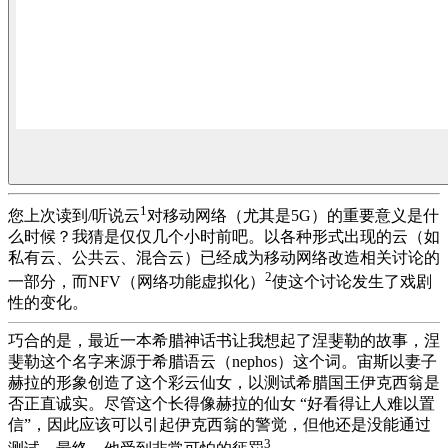
1
您上次读到/听说云
对移动网络（尤其是5G）的重要意义是什
么时候？我猜是仅仅几个小时前吧。以各种形式出现的云（如
私有云、公共云、混合云）已经成为移动网络改造相关讨论的
2
一部分，而NFV（网络功能虚拟化）
使这个讨论发生了戏剧
性的变化。
巧合的是，最近一本希腊神话书让我想起了涅斐勒的故事，涅
斐勒这个名字来源于希腊语云（nephos）这个词。宙斯以妻子
赫拉的形象创造了这个彩云仙女，以测试希腊国王伊克西翁是
否正直诚实。尽管这个长得像赫拉的仙女 “好看得让人难以置
信”，因此应该可以引起伊克西翁的警觉，但他还是没能通过
3