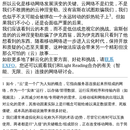
所以云化是移动网络发展演变的关键。云网络不是幻觉，不是
我们不敢拥抱的云神涅斐勒。没有宙斯在试图欺骗我们，我们
3
也似乎不太可能会被绑在一个永远转动的炽热轮子上
。但如
果我们不小心，还是会面临严重的后果。
我们应该看到云的本质，而不是低估或忽视它的挑战。宙斯创
造的的云神涅斐勒欺骗了伊克西翁，因为伊克西翁只看到了他
想看到的东西。随着移动网络进一步进入云化时代，保持开放
和质疑的心态至关重要。这种做法应该会带来另一个精彩但没
那么可怕的（云）故事……
如欲更多地了解云化的主要方面、好处和挑战，请
联系
EXFO
。您还可以观看我们和Light Reading合办的有关（智
能、无限、云）连接的网络研讨会。
1 如今，“云”是一个广为人知的概念，它指由服务器连接起来所组成的网
络，作为一个“实体”运行，以存储/管理数据、运行应用程序和传输内容（如
视频流），从而减少对本地/专用硬件的需求。云移动域和网络的出现以及
对云化的需求，其推动因素实际上是IT概念可能给难以满足数据需求、死板
僵硬、成本高的基础设施带来很多好处。
2 我们通常将虚拟化和云化称为不同的术语/趋势，尽管它们有时可以互换
使用。两者都是IT“入侵”的关键概念/组成部分，正在改变移动网络。出于简