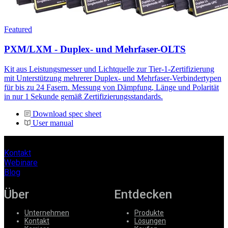
Featured
PXM/LXM - Duplex- und Mehrfaser-OLTS
Kit aus Leistungsmesser und Lichtquelle zur Tier-1-Zertifizierung
mit Unterstützung mehrerer Duplex- und Mehrfaser-Verbindertypen
für bis zu 24 Fasern. Messung von Dämpfung, Länge und Polarität
in nur 1 Sekunde gemäß Zertifizierungsstandards.
Download spec sheet
User manual
Kontakt
Webinare
Blog
Über
Entdecken
Unternehmen
Produkte
Kontakt
Lösungen